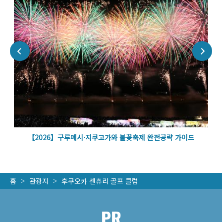
벽
【2026】구루메시·지쿠고가와 불꽃축제 완전공략 가이드
홈
관광지
후쿠오카 센츄리 골프 클럽
PR