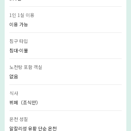
1인 1실 이용
이용 가능
침구 타입
침대·이불
노천탕 포함 객실
없음
식사
뷔페（조식만）
온천 성질
알칼리성 유황 단순 온천