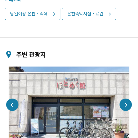
당일이용 온천・족욕
온천숙박시설・료칸
주변 관광지