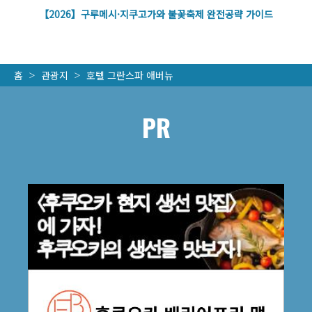
볼
【2026】구루메시·지쿠고가와 불꽃축제 완전공략 가이드
홈
관광지
호텔 그란스파 애버뉴
PR