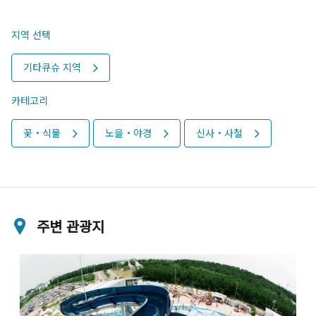
지역 선택
기타큐슈 지역
카테고리
꽃・식물
노을・야경
신사・사철
주변 관광지