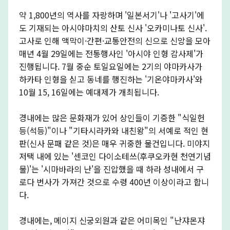
약 1,800년의 역사를 자랑하며 '일본서기'나 '고사기'에
도 기재되는 아시야마치의 산토 신사 '오카미나토 신사'.
고사로 인해 액막이·간편·교통안전의 신으로 신앙을 모아
매년 4월 29일에는 전통행사인 '아시야 인형 감사제'가
진행됩니다. 7월 중순 토일요일에는 2기의 야마카사가
하카타 인형을 싣고 동네를 행진하는 '기온야마카사'와
10월 15, 16일에는 예대제가 개최됩니다.
경내에는 많은 문화재가 있어 상인들이 기증한 "식일헌
등(석등)"이나 "기타시라카와 내친왕"의 서예로 적인 현
판(신사 문패 같은 것)은 매우 귀중한 물건입니다. 미야지
저택 내에 있는 '센코인 다이소테쓰(후쿠오카현 천연기념
물)'는 '시마바라의 난'을 진압했을 때 하라 성내에서 구
로다 번사가 가져간 것으로 수령 400년 이상이라고 합니
다.
경내에는, 메이지 신궁외원과 같은 어미목인 "난쟈몬쟈