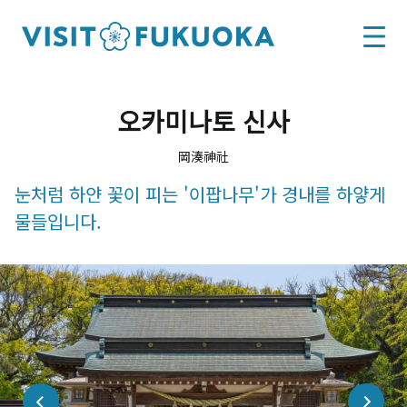
오카미나토 신사
岡湊神社
눈처럼 하얀 꽃이 피는 '이팝나무'가 경내를 하얗게
물들입니다.