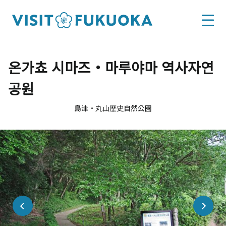
온가쵸 시마즈・마루야마 역사자연
공원
島津・丸山歴史自然公園