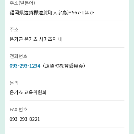
주소(일본어)
福岡県遠賀郡遠賀町大字島津567-1ほか
주소
온가군 온가쵸 시마즈지 내
전화번호
093-293-1234
（遠賀町教育委員会）
문의
온가쵸 교육위원회
FAX 번호
093-293-8221