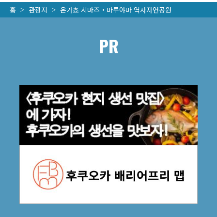
홈
관광지
온가쵸 시마즈・마루야마 역사자연공원
PR