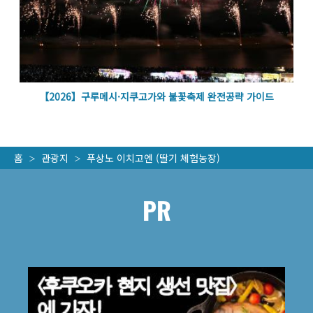
볼
【2026】구루메시·지쿠고가와 불꽃축제 완전공략 가이드
홈
관광지
푸상노 이치고엔 (딸기 체험농장)
PR