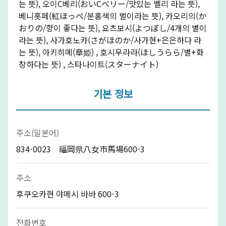
는 뜻), 오이C베리(おいCベリー/맛있는 벨리 라는 뜻),
베니홋페(紅ほっぺ/분홍색의 벌이라는 뜻), 카오리의(か
おりの/향이 좋다는 뜻), 요츠보시(よつぼし/4개의 별이
라는 뜻), 사가호노카(さがほのか/사가현+은은하다 라
는 뜻), 아키히메(章姫) , 호시우라라(ほしうらら/별+화
창하다는 뜻) , 스타나이트(スターナイト)
기본 정보
주소(일본어)
834-0023 福岡県八女市馬場600-3
주소
후쿠오카현 야메시 바바 600-3
전화번호