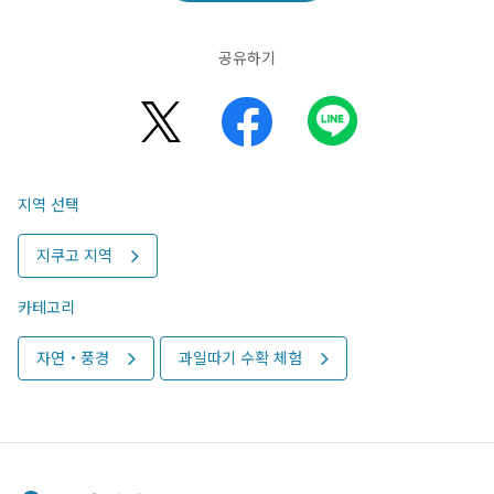
공유하기
지역 선택
지쿠고 지역
카테고리
자연・풍경
과일따기 수확 체험