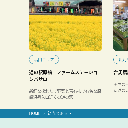
福岡エリア
北九
道の駅原鶴 ファームステーショ
合馬農
ンバサロ
関西の
たけの
新鮮な採れたて野菜と富有柿で有名な原
鶴温泉入口近くの道の駅
HOME
観光スポット