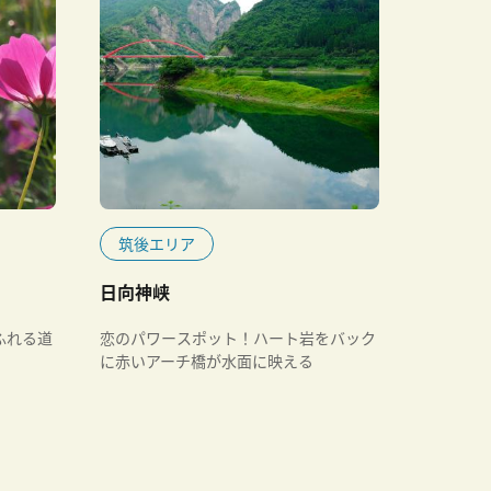
筑後エリア
日向神峡
ふれる道
恋のパワースポット！ハート岩をバック
に赤いアーチ橋が水面に映える