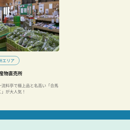
州エリア
産物直売所
一流料亭で極上品と名高い「合馬
こ」が大人気！