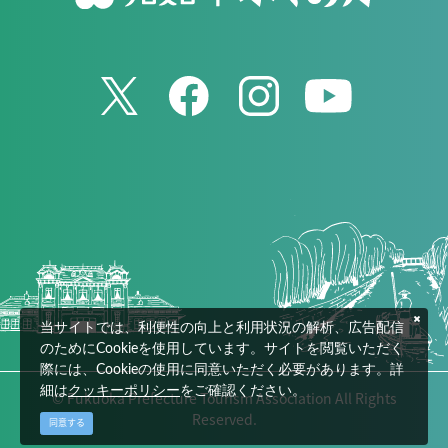
当サイトでは、利便性の向上と利用状況の解析、広告配信
のためにCookieを使用しています。サイトを閲覧いただく
際には、Cookieの使用に同意いただく必要があります。詳
細は
クッキーポリシー
をご確認ください。
© Fukuoka Prefecture Tourism Association All Rights
Reserved.
同意する