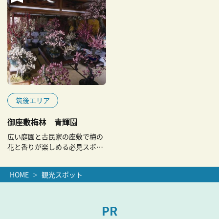
筑後エリア
御座敷梅林 青輝園
広い庭園と古民家の座敷で梅の
花と香りが楽しめる必見スポッ
ト
HOME
観光スポット
PR