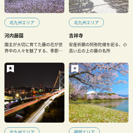
北九州エリア
北九州エリア
河内藤園
吉祥寺
園主が大切に育てた藤の花が世
安産祈願の阿弥陀様を祀る、小
界中の人々を魅了する、季節限
高い丘の上の藤の名所
定の絶景
北九州エリア
福岡エリア