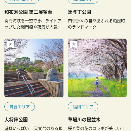
和布刈公園 第二展望台
駕与丁公園
関門海峡を一望でき、ライトア
四季折々の自然あふれる粕屋町
ップした関門橋や夜景が人気の
のランドマーク
展望公園
筑豊エリア
福岡エリア
大将陣公園
草場川の桜並木
遊具いっぱい！ 天文台のある頂
桜と菜の花のコラボが美しい！