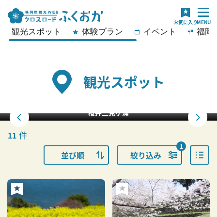
観光スポット
体験プラン
イベント
福岡
観光スポット
桜井二見ヶ浦
件
11
1
並び順
絞り込み