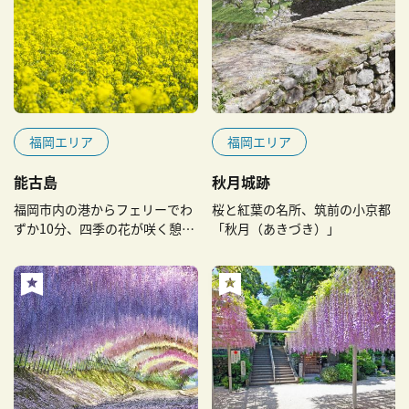
福岡エリア
福岡エリア
能古島
秋月城跡
福岡市内の港からフェリーでわ
桜と紅葉の名所、筑前の小京都
ずか10分、四季の花が咲く憩い
「秋月（あきづき）」
の島