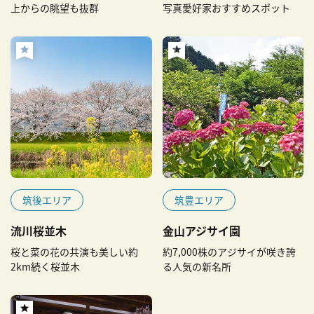
上からの眺望も抜群
写真愛好家おすすめスポット
筑後エリア
筑豊エリア
流川桜並木
金山アジサイ園
桜と菜の花の共演も美しい約
約7,000株のアジサイが咲き誇
2km続く桜並木
る人気の新名所