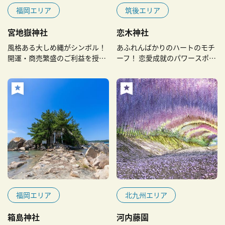
福岡エリア
筑後エリア
宮地嶽神社
恋木神社
風格ある大しめ縄がシンボル！
あふれんばかりのハートのモチ
開運・商売繁盛のご利益を授か
ーフ！ 恋愛成就のパワースポッ
りましょう
ト
福岡エリア
北九州エリア
箱島神社
河内藤園