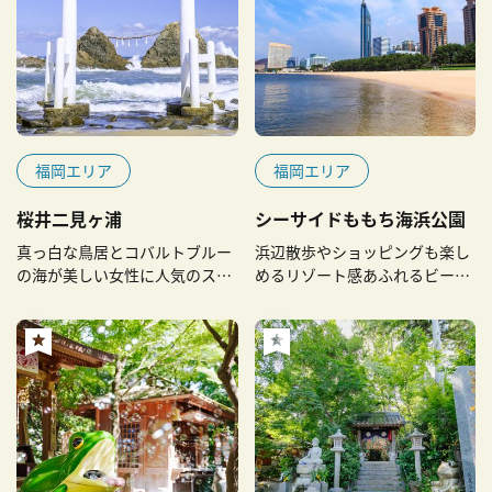
福岡エリア
福岡エリア
桜井二見ヶ浦
シーサイドももち海浜公園
真っ白な鳥居とコバルトブルー
浜辺散歩やショッピングも楽し
の海が美しい女性に人気のスポ
めるリゾート感あふれるビーチ
ット
パーク