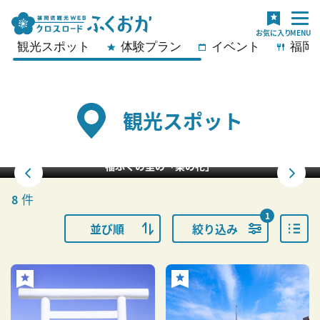
観光スポット
体験プラン
イベント
福岡
観光スポット
福ふくの里の「菜の花」
件
8
1
並び順
絞り込み