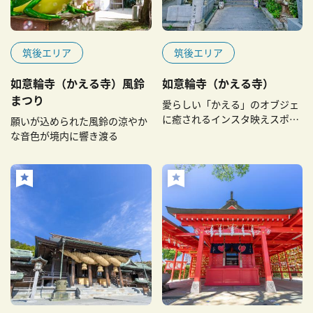
筑後エリア
筑後エリア
如意輪寺（かえる寺）風鈴
如意輪寺（かえる寺）
まつり
愛らしい「かえる」のオブジェ
に癒されるインスタ映えスポッ
願いが込められた風鈴の涼やか
ト
な音色が境内に響き渡る