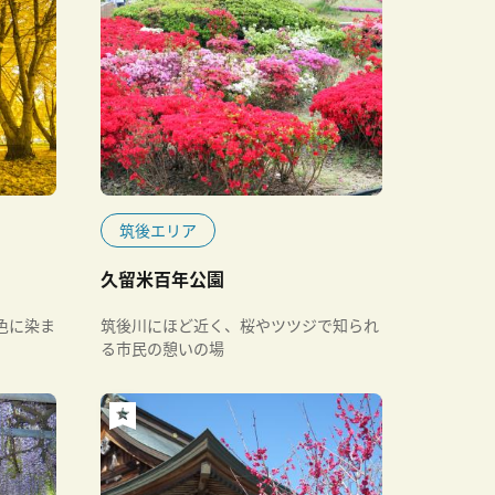
筑後エリア
久留米百年公園
色に染ま
筑後川にほど近く、桜やツツジで知られ
る市民の憩いの場