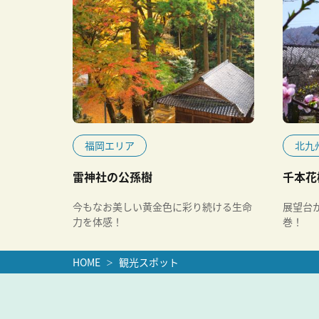
福岡エリア
北九
雷神社の公孫樹
千本花
今もなお美しい黄金色に彩り続ける生命
展望台
力を体感！
巻！
HOME
観光スポット