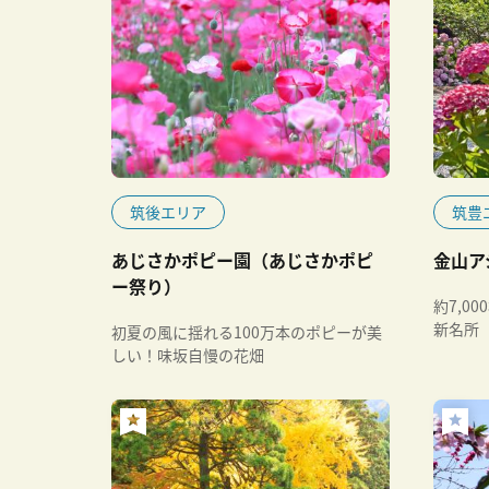
筑後エリア
筑豊
あじさかポピー園（あじさかポピ
金山ア
ー祭り）
約7,0
新名所
初夏の風に揺れる100万本のポピーが美
しい！味坂自慢の花畑