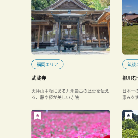
福岡エリア
筑後
武蔵寺
柳川む
天拝山中腹にある九州最古の歴史を伝え
日本一
る、藤や椿が美しい寺院
恵みを