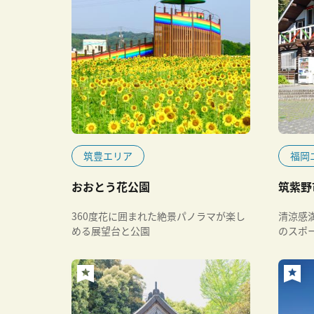
筑豊エリア
福岡
おおとう花公園
筑紫野
360度花に囲まれた絶景パノラマが楽し
清涼感
める展望台と公園
のスポ