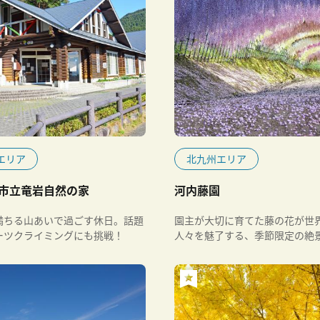
エリア
北九州エリア
市立竜岩自然の家
河内藤園
満ちる山あいで過ごす休日。話題
園主が大切に育てた藤の花が世
ーツクライミングにも挑戦！
人々を魅了する、季節限定の絶