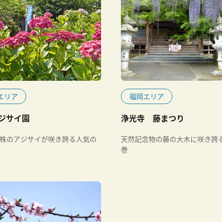
エリア
福岡エリア
ジサイ園
浄光寺 藤まつり
00株のアジサイが咲き誇る人気の
天然記念物の藤の大木に咲き誇
巻