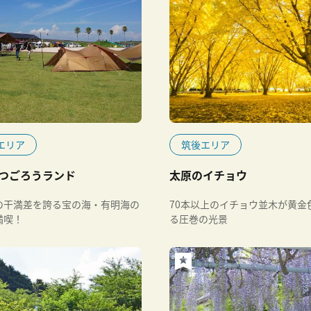
エリア
筑後エリア
つごろうランド
太原のイチョウ
の干満差を誇る宝の海・有明海の
70本以上のイチョウ並木が黄金
満喫！
る圧巻の光景