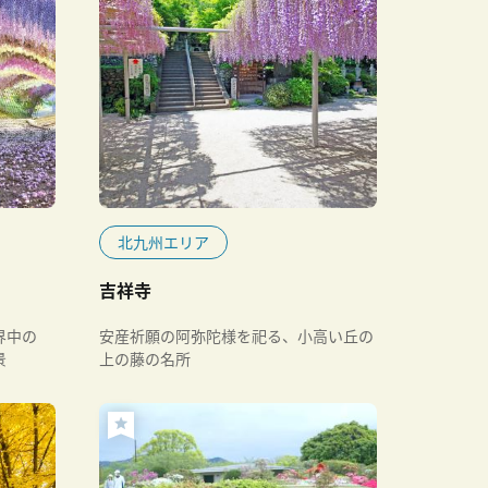
北九州エリア
吉祥寺
界中の
安産祈願の阿弥陀様を祀る、小高い丘の
景
上の藤の名所