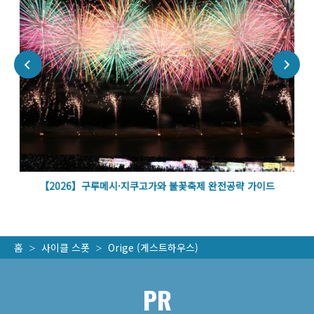
벽
【2026】구루메시·지쿠고가와 불꽃축제 완전공략 가이드
홈
사이클 스폿
Orige (게스트하우스)
PR