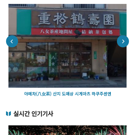
야메차(八女茶) 산지 도매상 시게마츠 하쿠주센엔
실시간 인기기사