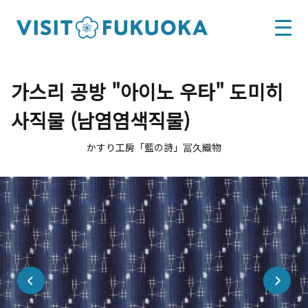
가스리 공방 "아이노 우타" 도미히
사직물 (남염염색직물)
かすり工房「藍の詩」冨久織物