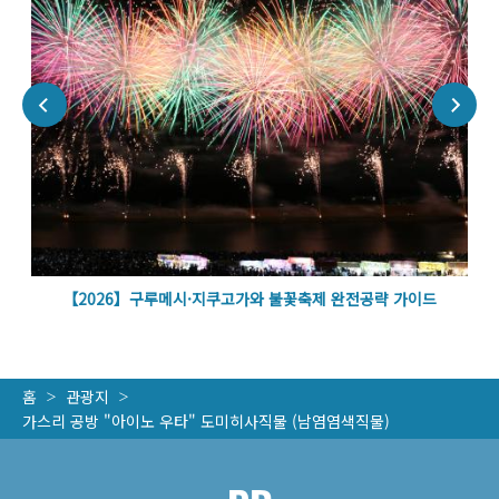
볼
【2026】구루메시·지쿠고가와 불꽃축제 완전공략 가이드
홈
관광지
가스리 공방 "아이노 우타" 도미히사직물 (남염염색직물)