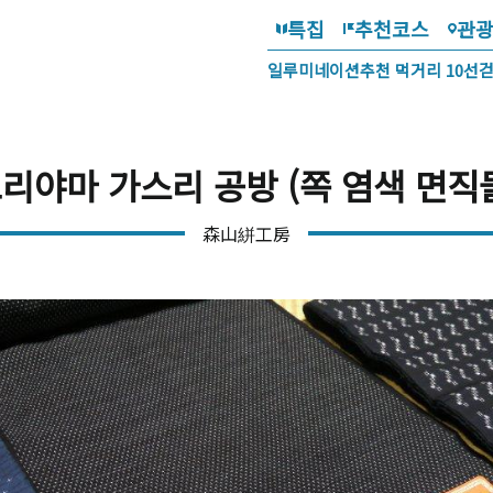
특집
추천코스
관
일루미네이션
추천 먹거리 10선
리야마 가스리 공방 (쪽 염색 면직
森山絣工房