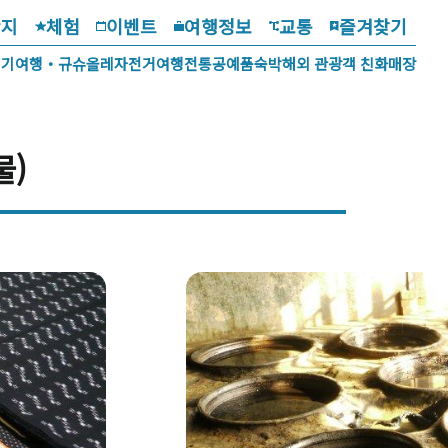
광지
체험
이벤트
여행정보
교통
즐겨찾기
걷기여행・규슈올레
자전거여행
전통공예품
숙박
해외 관광객 친화매장
물)