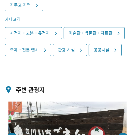
지쿠고 지역
카테고리
사적지・고분・유적지
미술관・박물관・자료관
축제・전통 행사
관광 시설
공공시설
주변 관광지