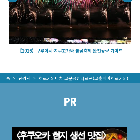
벽
【2026】구루메시·지쿠고가와 불꽃축제 완전공략 가이드
홈
관광지
히로카와마치 고분공원자료관(고훈피아히로카와)
PR