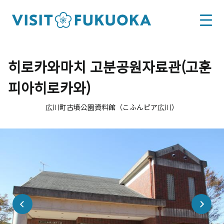
히로카와마치 고분공원자료관(고훈
피아히로카와)
広川町古墳公園資料館（こふんピア広川）