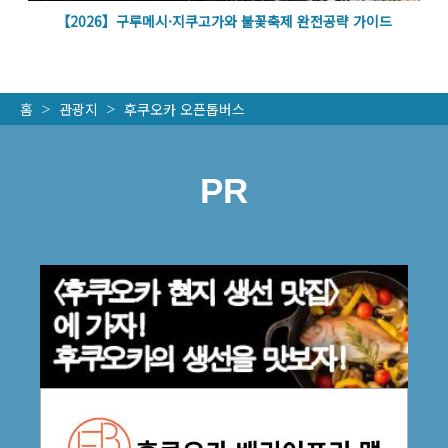
벽
【2026】구루메시·지쿠고가와 불꽃축제 완전공략 가이드
홈
관광지
후쿠오카 오픈톱버스
PR