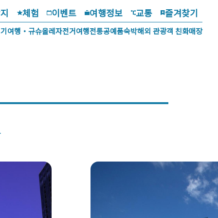
광지
체험
이벤트
여행정보
교통
즐겨찾기
걷기여행・규슈올레
자전거여행
전통공예품
숙박
해외 관광객 친화매장
교