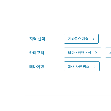
지역 선택
기타큐슈 지역
카테고리
바다・해변・섬
테마여행
SNS 사진 명소