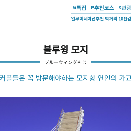
특집
추천코스
관
일루미네이션
추천 먹거리 10선
블루윙 모지
ブルーウィングもじ
커플들은 꼭 방문해야하는 모지항 연인의 가