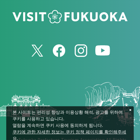
본 사이트는 편리성 향상과 이용상황 해석, 광고를 위하여
쿠키를 사용하고 있습니다.
열람을 계속하면 쿠키 사용에 동의하게 됩니다.
쿠키에 관한 자세한 정보는 쿠키 정책 페이지를 확인해주세
© Fukuoka Prefecture Tourism Association All Rights
요.