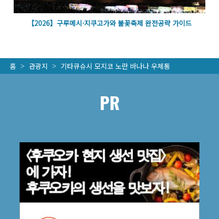
볼
【2026】구루메시·지쿠고가와 불꽃축제 완전공략 가이드
홈
관광지
기타큐슈시 모지코 노란 바나나 우체통
PR