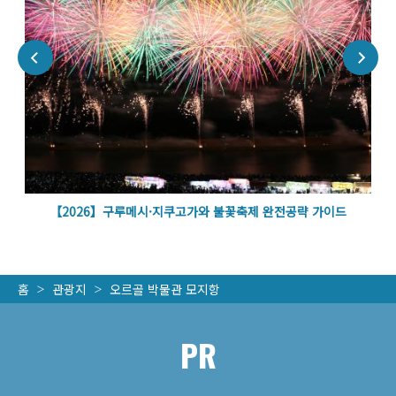
벽
【2026】구루메시·지쿠고가와 불꽃축제 완전공략 가이드
홈
관광지
오르골 박물관 모지항
PR