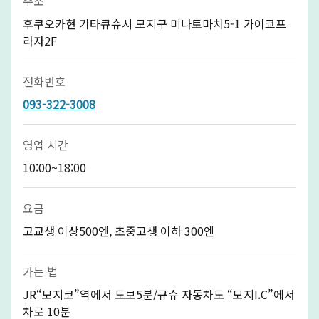
주소
후쿠오카현 기타큐슈시 모지구 미나토마치5-1 가이쿄프
라자2F
전화번호
093-322-3008
영업 시간
10:00~18:00
요금
고교생 이상500엔, 초중고생 이하 300엔
가는 법
JR“모지코”역에서 도보5분/규슈 자동차도 “모지I.C”에서
차로 10분