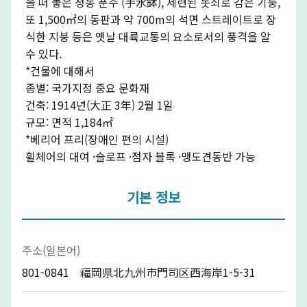
을 떠 놓은 청동 푼주 (手水鉢), 세련된 놋쇠로 감은 기둥,
또 1,500㎡의 동판과 약 700m의 석면 스트레이트로 장
식한 지붕 등은 옛날 대륙교통의 요소로서의 풍격을 알
수 있다.
*건물에 대해서
종별: 국가지정 중요 문화재
건축: 1914년(大正 3年) 2월 1일
규모: 면적 1,184㎡
*베리어 프리(장애인 편의 시설)
휠체어의 대여 ·슬로프 ·점자 블록 ·맹도견동반 가능
기본 정보
주소(일본어)
801-0841 福岡県北九州市門司区西海岸1-5-31