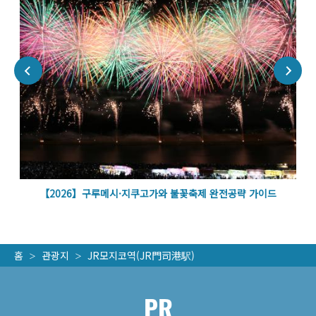
벽
【2026】구루메시·지쿠고가와 불꽃축제 완전공략 가이드
홈
관광지
JR모지코역(JR門司港駅)
PR