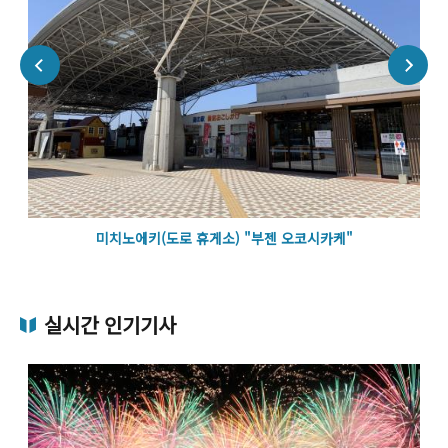
미치노에키(도로 휴게소) "부젠 오코시카케"
실시간 인기기사