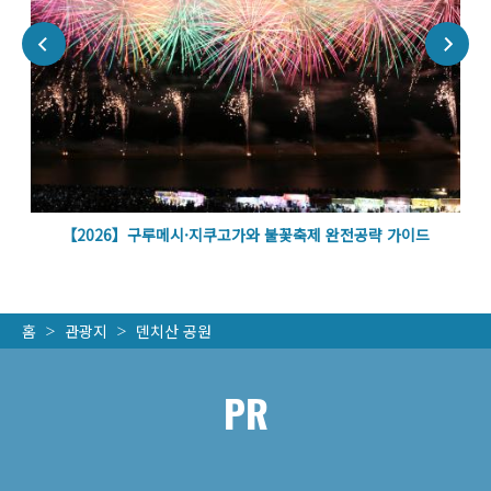
볼
【2026】구루메시·지쿠고가와 불꽃축제 완전공략 가이드
홈
관광지
덴치산 공원
PR