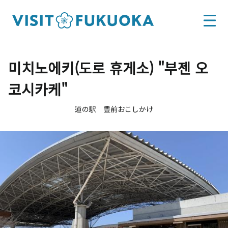
미치노에키(도로 휴게소) "부젠 오
코시카케"
道の駅 豊前おこしかけ