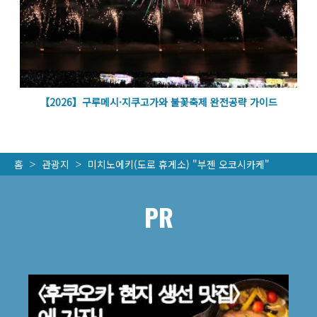
벽
【2026】구루메시·지쿠고가와 불꽃축제 완전공략 가이드
홈
관광지
미치노에키(도로 휴게소) "부젠 오코시카케"
PR