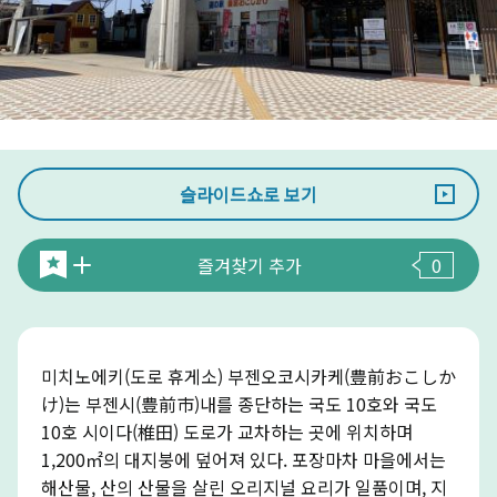
슬라이드쇼로 보기
즐겨찾기 추가
0
미치노에키(도로 휴게소) 부젠오코시카케(豊前おこしか
け)는 부젠시(豊前市)내를 종단하는 국도 10호와 국도
10호 시이다(椎田) 도로가 교차하는 곳에 위치하며
1,200㎡의 대지붕에 덮어져 있다. 포장마차 마을에서는
해산물, 산의 산물을 살린 오리지널 요리가 일품이며, 지