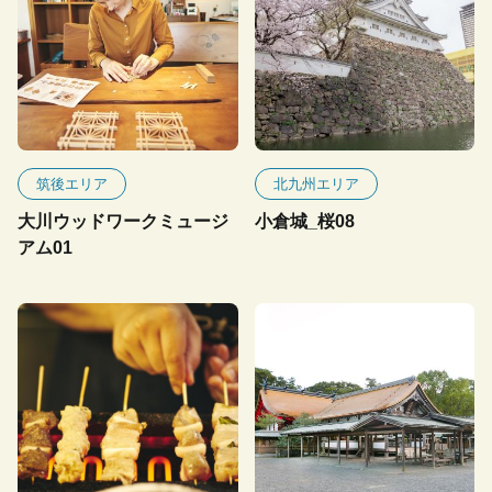
筑後エリア
北九州エリア
大川ウッドワークミュージ
小倉城_桜08
アム01