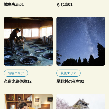
城島鬼瓦01
きじ車01
筑後エリア
筑後エリア
久留米絣体験12
星野村の夜空02