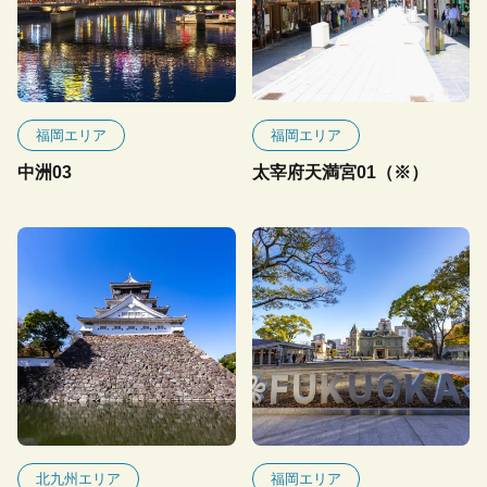
福岡エリア
福岡エリア
中洲03
太宰府天満宮01（※）
北九州エリア
福岡エリア