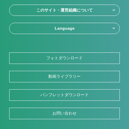
このサイト・運営組織について
Language
フォトダウンロード
動画ライブラリー
パンフレットダウンロード
お問い合わせ