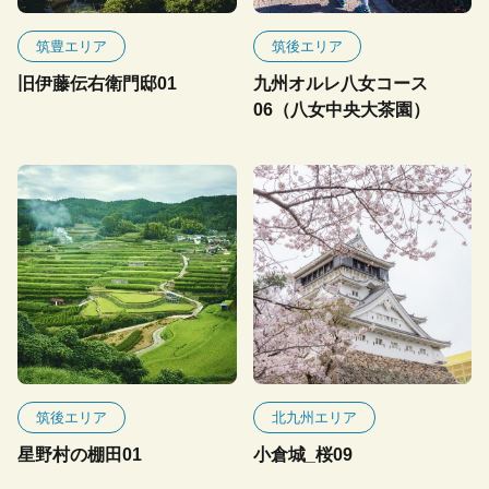
筑豊エリア
筑後エリア
旧伊藤伝右衛門邸01
九州オルレ八女コース
06（八女中央大茶園）
筑後エリア
北九州エリア
星野村の棚田01
小倉城_桜09