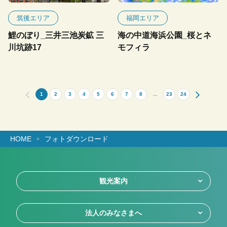
筑後エリア
福岡エリア
鯉のぼり_三井三池炭鉱 三
海の中道海浜公園_桜とネ
川坑跡17
モフィラ
1
2
3
4
5
6
7
8
...
23
24
HOME
フォトダウンロード
観光案内
法人のみなさまへ