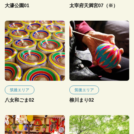
大濠公園01
太宰府天満宮07（※）
筑後エリア
筑後エリア
八女和ごま02
柳川まり02