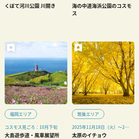
旬
くぼて河川公園 川開き
海の中道海浜公園のコスモ
ス
福岡エリア
筑後エリア
コスモス見ごろ：10月下旬
2025年11月18日（火）～24
日（月・振休）
大島遊歩道・風車展望所
太原のイチョウ