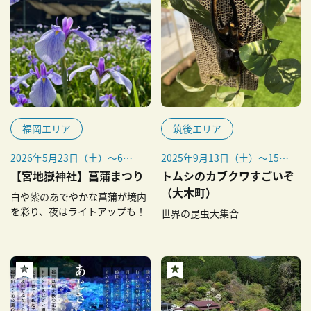
福岡エリア
筑後エリア
2026年5月23日（土）～6月
2025年9月13日（土）～15日
14日（日）
（月・祝）
【宮地嶽神社】菖蒲まつり
トムシのカブクワすごいぞ
※花の生育状況によって変更
（大木町）
白や紫のあでやかな菖蒲が境内
の可能性があります。
を彩り、夜はライトアップも！
世界の昆虫大集合