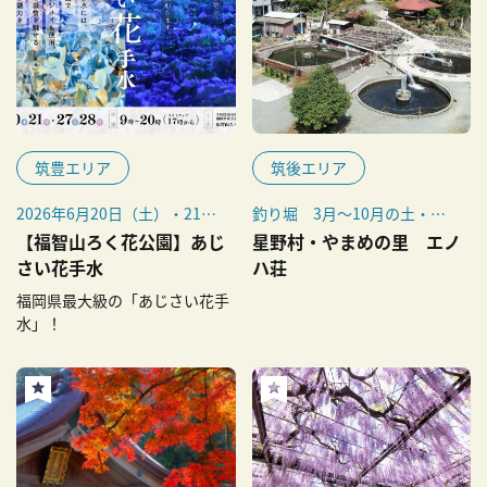
筑豊エリア
筑後エリア
2026年6月20日（土）・21日
釣り堀 3月～10月の土・日
（日）、6月27日（土）・28
曜、祝日
【福智山ろく花公園】あじ
星野村・やまめの里 エノ
日（日）
夏休み期間（7月下旬～8月
さい花手水
ハ荘
※期間延長決定：6月30日
末）は平日も利用可能※要予
福岡県最大級の「あじさい花手
（火）～7月5日（日）
約
水」！