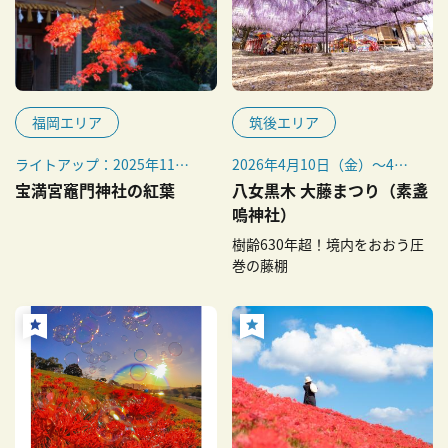
福岡エリア
筑後エリア
ライトアップ：2025年11月
2026年4月10日（金）～4月
22日（土）～12月7日（日）
26日（日）
宝満宮竈門神社の紅葉
八女黒木 大藤まつり（素盞
見ごろ：2025年11月中旬～
嗚神社）
下旬
樹齢630年超！境内をおおう圧
巻の藤棚