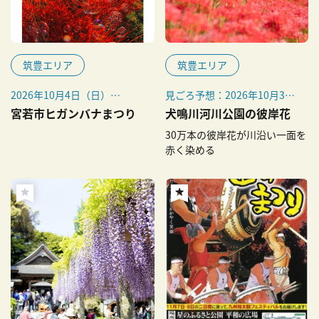
筑豊エリア
筑豊エリア
2026年10月4日（日）
見ごろ予想：2026年10月3日
※ライトアップ期間は確認中
（土）～
宮若市ヒガンバナまつり
犬鳴川河川公園の彼岸花
です
例年見ごろ：9月中旬～10月
30万本の彼岸花が川沿い一面を
上旬
赤く染める