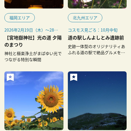
福岡エリア
北九州エリア
2026年2月19日（木）～28日
コスモス見ごろ：10月中旬
（土）
【宮地嶽神社】光の道 夕陽
道の駅しんよしとみ遺跡前
のまつり
史跡一体型のオリジナリティあ
ふれる道の駅で絶品グルメを味
神社と極楽浄土がまばゆい光で
わおう
つながる特別な瞬間