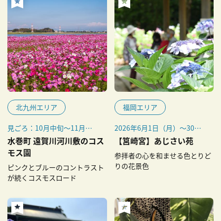
北九州エリア
福岡エリア
見ごろ：10月中旬～11月上
2026年6月1日（月）～30日
旬
（火）
水巻町 遠賀川河川敷のコス
【筥崎宮】あじさい苑
※気候により開花時期・開園
モス園
参拝者の心を和ませる色とりど
日程が変わる場合がありま
りの花景色
ピンクとブルーのコントラスト
す。
が続くコスモスロード