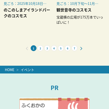
見ごろ：2025年10月18日
見ごろ：10月下旬～11月上
（土）ごろ
旬ごろ
のこのしまアイランドパー
観世音寺のコスモス
例年見ごろ：早咲きコスモ
クのコスモス
宝蔵横の広場が175万本でいっ
ス 10月上旬～下旬／遅咲き
ぱいに！
コスモス 10月下旬～11月
上旬
1
2
3
4
5
6
7
HOME
イベント
PR