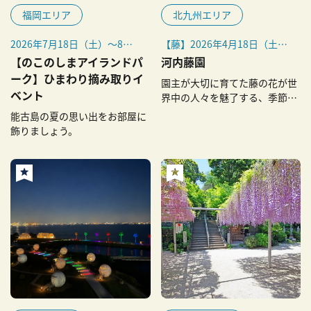
福岡エリア
北九州エリア
2026年7月18日（土）～8月
【藤】2026年4月18日（土）
16日（日）
～5月6日（水・振休）予定
【のこのしまアイランドパ
河内藤園
※開花状況により変更になる
【紅葉】例年11月中旬～12
ーク】ひまわり摘み取りイ
園主が大切に育てた藤の花が世
場合がございます。
月上旬
ベント
界中の人々を魅了する、季節限
定の絶景
能古島の夏の思い出をお部屋に
飾りましょう。