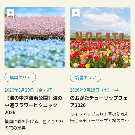
福岡エリア
筑豊エリア
2026年3月20日（金・祝）～
2026年3月28日（土）～4月5
5月17日（日）
日（日）
【海の中道海浜公園】海の
のおがたチューリップフェ
※ナイトチューリップは4月4
中道フラワーピクニック
ア2026
日（土）18:00～21:00のみ
2026
ライトアップあり！春の訪れを
告げるチューリップと桜のコラ
福岡に春を告げる、色とりどり
ボレーション
の花の祭典