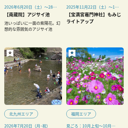
2026年6月20日（土）～28日
2025年11月22日（土）～12
（日）
月7日（日）
【南蔵院】アジサイ池
【宝満宮竈門神社】もみじ
ライトアップ
池いっぱいに一面の紫陽花。幻
想的な雰囲気のアジサイ池
北九州エリア
福岡エリア
2026年7月20日（月･祝）
見ごろ：10月上旬～10月下