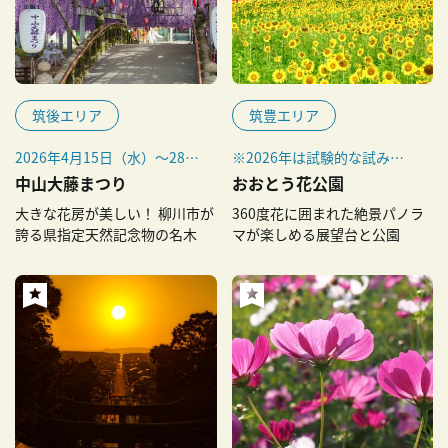
筑後エリア
筑豊エリア
2026年4月15日（水）～28日
※2026年は試験的な試みと
（火）
して、菜の花の代わりにれん
中山大藤まつり
おおとう花公園
※開花状況によって期間が変
げの播種（種まき）が1月に
大きな花房が美しい！ 柳川市が
360度花に囲まれた絶景パノラ
更になる場合があります。変
行われ、4月が見頃の予定。
誇る県指定天然記念物の名木
マが楽しめる展望台と公園
更になった場合は柳川市公式
（2027年は菜の花の予定）
サイトでお知らせします。