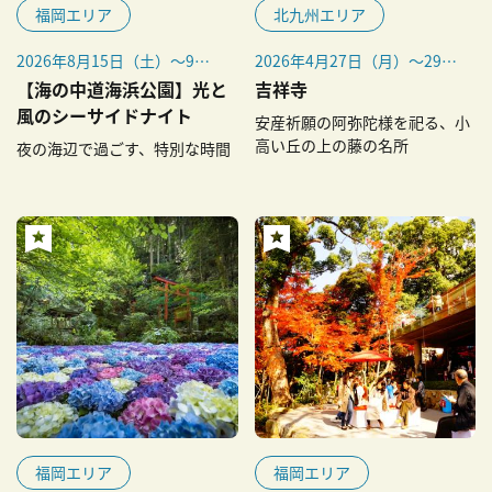
福岡エリア
北九州エリア
2026年8月15日（土）～9月
2026年4月27日（月）～29日
27日（日）の土・日曜、祝日
（水・祝）（藤まつり）
【海の中道海浜公園】光と
吉祥寺
※雨天中止
風のシーサイドナイト
安産祈願の阿弥陀様を祀る、小
高い丘の上の藤の名所
夜の海辺で過ごす、特別な時間
福岡エリア
福岡エリア