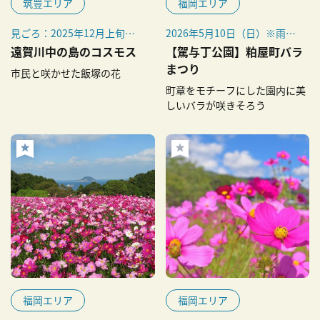
筑豊エリア
福岡エリア
見ごろ：2025年12月上旬～1
2026年5月10日（日）※雨天
月中旬
決行
遠賀川中の島のコスモス
【駕与丁公園】粕屋町バラ
まつり
市民と咲かせた飯塚の花
町章をモチーフにした園内に美
しいバラが咲きそろう
福岡エリア
福岡エリア