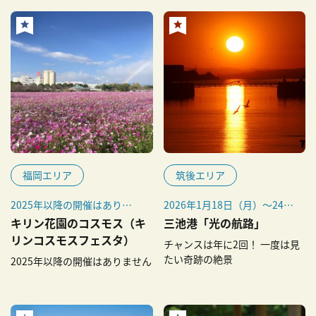
福岡エリア
筑後エリア
2025年以降の開催はありま
2026年1月18日（月）～24日
せん
（土）
キリン花園のコスモス（キ
三池港「光の航路」
リンコスモスフェスタ）
チャンスは年に2回！ 一度は見
たい奇跡の絶景
2025年以降の開催はありません