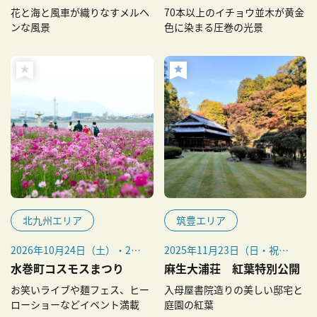
花と海と風車が織りなすメルヘ
70本以上のイチョウ並木が黄金
ンな風景
色に染まる圧巻の光景
北九州エリア
筑豊エリア
2026年10月24日（土）・25
2025年11月23日（日・祝）
日（日）
～30日（日）
水巻町コスモスまつり
麻生大浦荘 紅葉特別公開
お笑いライブや麺フェス、ヒー
入母屋書院造りの美しい邸宅と
ローショーなどイベント満載
庭園の紅葉