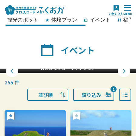
観光スポット
体験プラン
イベント
福岡
イベント
宮地嶽神社 菖蒲まつり
件
255
1
並び順
絞り込み