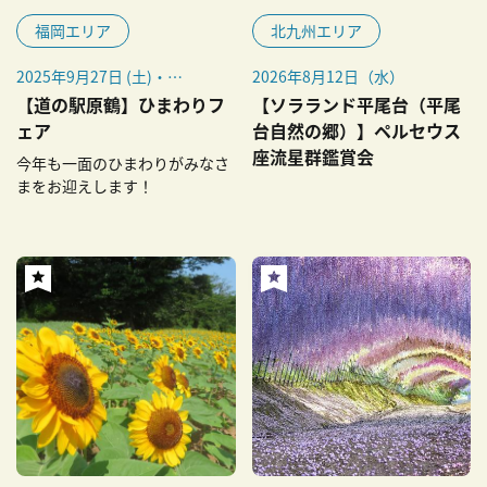
福岡エリア
北九州エリア
2025年9月27日 (土)・
2026年8月12日（水）
28（日）
【道の駅原鶴】ひまわりフ
【ソラランド平尾台（平尾
ェア
台自然の郷）】ペルセウス
座流星群鑑賞会
今年も一面のひまわりがみなさ
まをお迎えします！