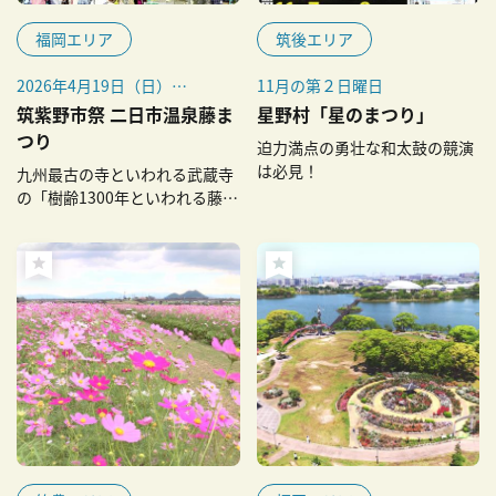
福岡エリア
筑後エリア
2026年4月19日（日）
11月の第２日曜日
※毎年4月の第3日曜に開催
筑紫野市祭 二日市温泉藤ま
星野村「星のまつり」
※少雨決行
つり
迫力満点の勇壮な和太鼓の競演
は必見！
九州最古の寺といわれる武蔵寺
の「樹齢1300年といわれる藤の
花」