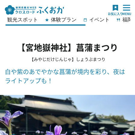
観光スポット
体験プラン
イベント
福岡
【宮地嶽神社】菖蒲まつり
【みやじだけじんじゃ】しょうぶまつり
白や紫のあでやかな菖蒲が境内を彩り、夜は
ライトアップも！