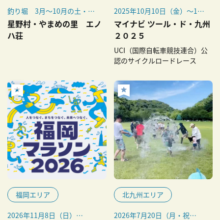
釣り堀 3月～10月の土・日
2025年10月10日（金）～13
曜、祝日
日（月・祝）
星野村・やまめの里 エノ
マイナビ ツール・ド・九州
夏休み期間（7月下旬～8月
ハ荘
２０２５
末）は平日も利用可能※要予
UCI（国際自転車競技連合）公
約
認のサイクルロードレース
福岡エリア
北九州エリア
2026年11月8日（日）
2026年7月20日（月・祝）