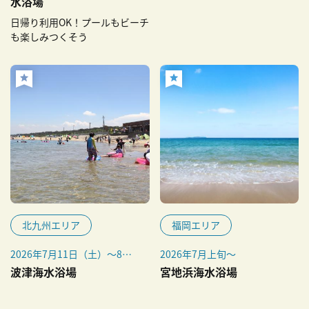
水浴場
（金）を除く
日帰り利用OK！プールもビーチ
【海水浴場】2026年7月11日
も楽しみつくそう
（土）～8月16日（日）
北九州エリア
福岡エリア
2026年7月11日（土）～8月
2026年7月上旬～
16日（日）
波津海水浴場
宮地浜海水浴場