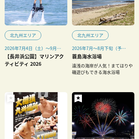
北九州エリア
北九州エリア
2026年7月4日（土）～9月27
2026年7月～8月下旬（予
日（日）
定）
【長井浜公園】マリンアク
蓑島海水浴場
※上記期間のうち団体限定日
※潮干狩りは2026年3月20日
ティビティ 2026
遠浅の海岸が人気！まてほりや
や定休日もあるため、必ず事
（金・祝）～6月30日（火）
磯遊びもできる海水浴場
前に下記公式サイトのマリン
アクティビティ営業時間を確
認してください。
※潮の状況により開催日変動
あり