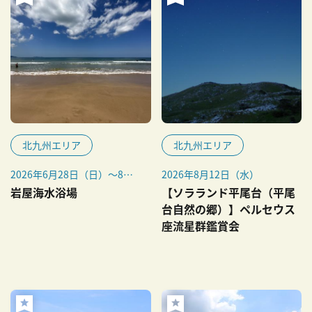
北九州エリア
北九州エリア
2026年6月28日（日）～8月
2026年8月12日（水）
下旬（予定）
岩屋海水浴場
【ソラランド平尾台（平尾
台自然の郷）】ペルセウス
座流星群鑑賞会