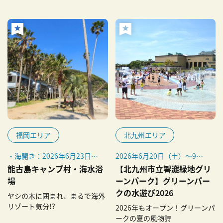
福岡エリア
北九州エリア
・海開き：2026年6月23日
2026年6月20日（土）～9月6
（火）
日（日）
能古島キャンプ村・海水浴
【北九州市立響灘緑地グリ
・海の家、飲食営業：2026
※ウォーターパーク・パワー
場
ーンパーク】グリーンパー
年7月4日（土）～
パドラーは7月18日（土）か
クの水遊び2026
ヤシの木に囲まれ、まるで海外
※毎年7月上旬 〜 9月下旬
ら土・日曜、祝日のみ営業
リゾート気分!?
2026年もオープン！グリーンパ
（天候などにより変動あり）
ただし、8月8日（土）～16
ークの夏の風物詩
日（日）のお盆期間は毎日営