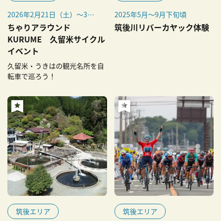
2026年2月21日（土）～3月8
2025年5月～9月下旬頃
日（日）
ちゃりアラウンド
筑後川リバーカヤック体験
※期間内ならいつでも参加可
KURUME 久留米サイクル
能です
イベント
久留米・うきはの観光名所を自
転車で巡ろう！
筑後エリア
筑後エリア