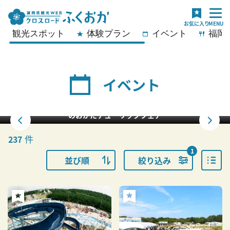
観光スポット
体験プラン
イベント
福岡
イベント
のおがたチューリップフェア
件
237
1
並び順
絞り込み