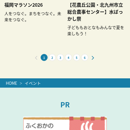
ランナー受付：2026年11月6
2026年8月30日（日）
福岡マラソン2026
【花農丘公園・北九州市立
日（金）12:00～20:00、11
総合農事センター】水ばっ
人をつなぐ。まちをつなぐ。未
月7日（土）10:00～20:00
かし祭
来をつなぐ。
受付会場：福岡市役所西側ふ
子どももおとなもみんなで夏を
れあい広場
楽しもう！
1
2
3
4
5
6
HOME
イベント
PR