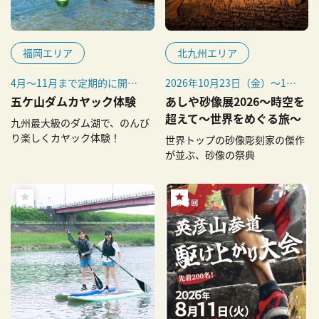
福岡エリア
北九州エリア
4月～11月まで定期的に開
2026年10月23日（金）～11
催。詳細は下記予約サイトを
月8日（日）
五ケ山ダムカヤック体験
あしや砂像展2026～時空を
確認してください。
超えて～世界をめぐる旅～
九州最大級のダム湖で、のんび
り楽しくカヤック体験！
世界トップの砂像彫刻家の傑作
が並ぶ、砂像の祭典