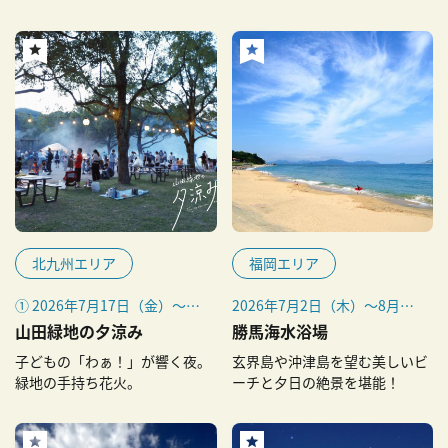
業
北九州エリア
福岡エリア
① 2026年7月17日（金）～
2026年7月2日（木）～8月31
19日（日）
日（月）
山田緑地の夕涼み
勝馬海水浴場
② 2026年7月24日（金）～
子どもの「わぁ！」が響く夜。
玄界島や沖津島を望む美しいビ
26日（日）
緑地の手持ち花火。
ーチと夕日の絶景を堪能！
③ 2026年7月31日（金）～8
月2日（日）