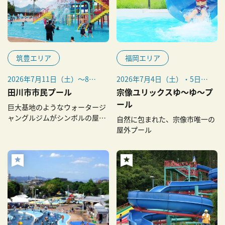
筑豊エリア
福岡エリア
2026年7月11日（土）～8月
2026年7月4日（土）・5日
31日（月）
（日）、7月11日（土）・12
田川市市民プール
宗像ユリックスゆ～ゆ～プ
日（日）、7月18日（土）～
ール
巨大基地のようなウォータージ
8月31日（月）
ャングルジムがシンボルの屋外
自然に包まれた、宗像市唯一の
プール
屋外プール