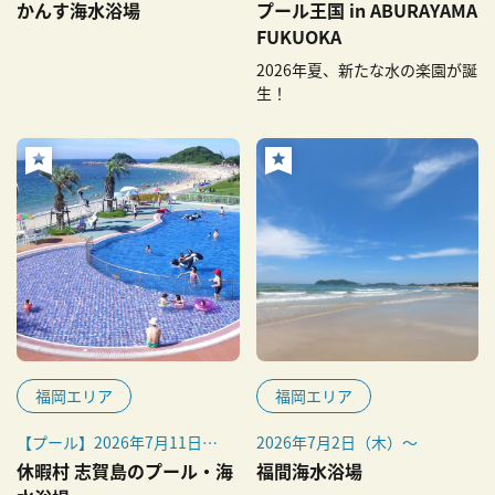
26日（水）
かんす海水浴場
プール王国 in ABURAYAMA
FUKUOKA
2026年夏、新たな水の楽園が誕
生！
福岡エリア
福岡エリア
【プール】2026年7月11日
2026年7月2日（木）～
（土）～8月31日（月）
休暇村 志賀島のプール・海
福間海水浴場
※7月13日（月）～7月17日