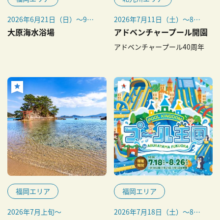
2026年6月21日（日）～9月
2026年7月11日（土）～8月
中旬
31日（月）
大原海水浴場
アドベンチャープール開園
アドベンチャープール40周年
福岡エリア
福岡エリア
2026年7月上旬～
2026年7月18日（土）～8月