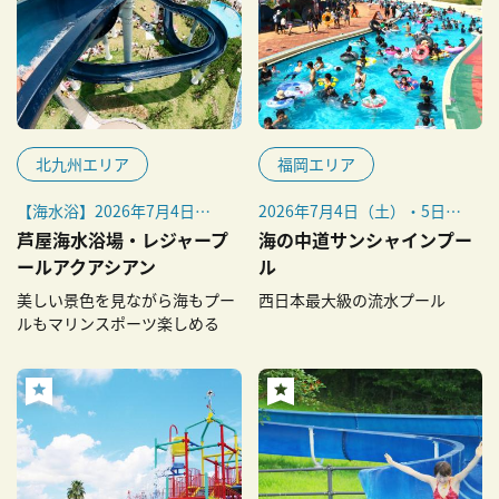
北九州エリア
福岡エリア
【海水浴】2026年7月4日
2026年7月4日（土）・5日
（土）～8月16日（日）
（日）／11日（土）・12日
芦屋海水浴場・レジャープ
海の中道サンシャインプー
【プール営業日】2026年7月
（日）／7月18日（土）〜20
ールアクアシアン
ル
9日（木）～8月30日（日）
日（月・祝）／7月22日
美しい景色を見ながら海もプー
西日本最大級の流水プール
（水）～8月27日（木）／29
ルもマリンスポーツ楽しめる
日（土）・30日（日）／9月
5日（土）・6日（日）／12
日（土）・13日（日）／9月
19日（土）〜23日（水・
祝）