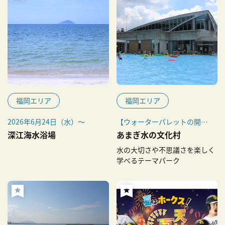
福岡エリア
福岡エリア
2026年6月24日（水）～
【ウォーターパレットの開放
日】
深江海水浴場
あまぎ水の文化村
2026年5月3日（土・祝）～5
水の大切さや不思議さを楽しく
月5日（火・祝）、7月20日
学べるテーマパーク
（月・祝）、7月25日
（土）、
7月26日（日）、8月の土
曜・日曜
※2026年度は施設の都合に