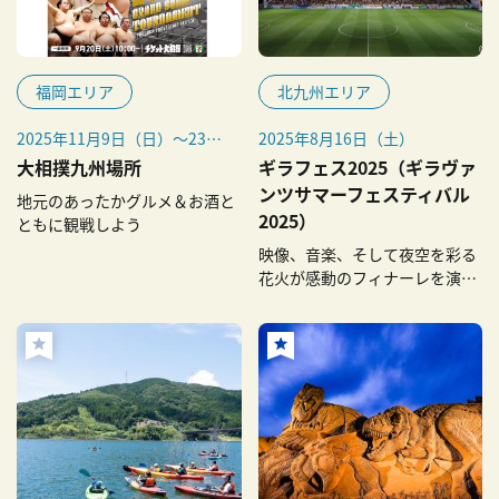
福岡エリア
北九州エリア
2025年11月9日（日）～23日
2025年8月16日（土）
（日・祝）
大相撲九州場所
ギラフェス2025（ギラヴァ
ンツサマーフェスティバル
地元のあったかグルメ＆お酒と
2025）
ともに観戦しよう
映像、音楽、そして夜空を彩る
花火が感動のフィナーレを演
出！