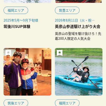
福岡エリア
筑豊エリア
2025年5月～9月下旬頃
2026年8月11日（火・祝）
雨天決行・悪天中止
筑後川SUP体験
英彦山参道駆け上がり大会
英彦山の聖域を駆け抜けろ！先
着200人限定の人気大会
筑後エリア
福岡エリア