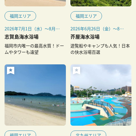
福岡エリア
福岡エリア
2026年7月1日（水）～8月31
2026年6月26日（金）～8月
日（月）
下旬
志賀島海水浴場
芥屋海水浴場
福岡市内唯一の最高水質！ドー
遊覧船やキャンプも人気！日本
ムやタワーも遠望
の快水浴場百選
福岡エリア
北九州エリア