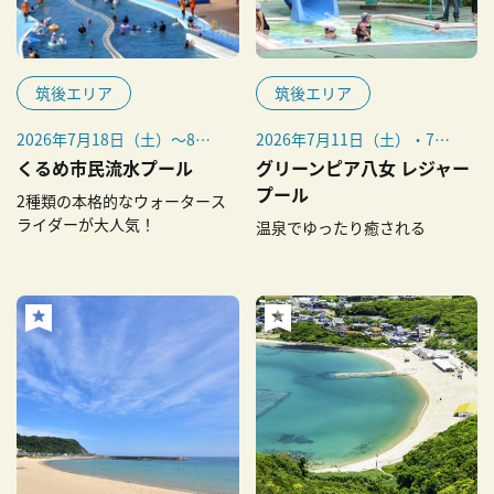
筑後エリア
筑後エリア
2026年7月18日（土）～8月
2026年7月11日（土）・7月
23日（日）、8月29日
12日（日）、7月18日（土）
くるめ市民流水プール
グリーンピア八女 レジャー
（土）・30日（日）
～8月30日（日）
プール
2種類の本格的なウォータース
※ 雷や大雨などの悪天候時
ライダーが大人気！
温泉でゆったり癒される
は、お客様の安全確保のため
にプールを一時閉鎖、途中閉
場する場合があります。