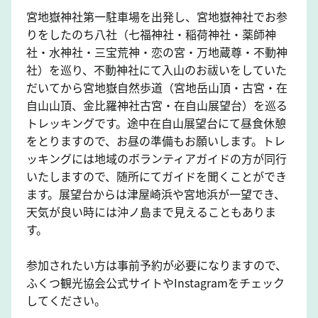
宮地嶽神社第一駐車場を出発し、宮地嶽神社でお参
りをしたのち八社（七福神社・稲荷神社・薬師神
社・水神社・三宝荒神・恋の宮・万地蔵尊・不動神
社）を巡り、不動神社にて入山のお祓いをしていた
だいてから宮地嶽自然歩道（宮地岳山頂・古宮・在
自山山頂、金比羅神社古宮・在自山展望台）を巡る
トレッキングです。途中在自山展望台にて昼食休憩
をとりますので、お昼の準備もお願いします。トレ
ッキングには地域のボランティアガイドの方が同行
いたしますので、随所にてガイドを聞くことができ
ます。展望台からは津屋崎浜や宮地浜が一望でき、
天気が良い時には沖ノ島まで見えることもありま
す。
参加されたい方は事前予約が必要になりますので、
ふくつ観光協会公式サイトやInstagramをチェック
してください。