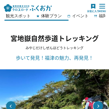
観光スポット
体験プラン
イベント
福岡
宮地嶽自然歩道トレッキング
みやじだけしぜんほどうトレッキング
歩いて発見！福津の魅力、再発見！