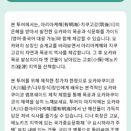
본 투어에서는, 아리아케해(有明海)·치쿠고강(筑後川)의
은혜을 받아서 발전한 오카와의 목공과 식문화를 가이드
(영어·중국어 대응 가능)와 함께 체감할 수 있습니다. 오
카와의 상징인 승개교를 바라보면서 아리아케해와 지쿠
고강의 자연과 목공의 역사를 체감합니다. 그 후 오카와
목공 발상지이자 옛 건물이 남아있는 고호(小保)·에노키
즈(榎津) 지역을 산책합니다.
본 투어를 위해 제작한 참가자 한정으로 오카와쿠미코
(大川組子/나무장식)장인에게 배우는 본격적인 오카와
쿠미코 램프쉐이드 제작 체험을 통해 목공과 오카와쿠미
코의 매력을 싶히 느껴보세요. 투어의 마지막에는 오카와
(大川)·환아리아케해(環有明海)에서 난 해산물이 가득히
담은 저녁 식사를 즐기실 수 있습니다. 디너 회장은 고보,
에노키즈 지역에 있는 국가중요문화재 '구 요시하라가 주
택' 부지 내에 있는 건물. 구미코 병풍으로 둘러싸여 조명