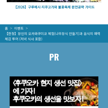
볼
【2026】구루메시·지쿠고가와 불꽃축제 완전공략 가이드
홈
이벤트
【한정】장인의 오카와쿠미코 체험(나무장식 만들기)과 음식의 매력
체감 투어 (저녁 식사 포함)
PR