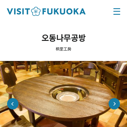
오동나무공방
桐里工房