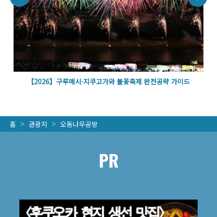
볼
【2026】구루메시·지쿠고가와 불꽃축제 완전공략 가이드
홈
관광지
오동나무공방
PR