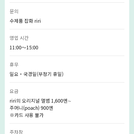
문의
수제품 잡화 riri
영업 시간
11:00～15:00
휴무
일요・국경일(부정기 휴일)
요금
riri의 오리지널 앨범 1,600엔∼
주머니(poach) 900엔
※카드 사용 불가
주차장