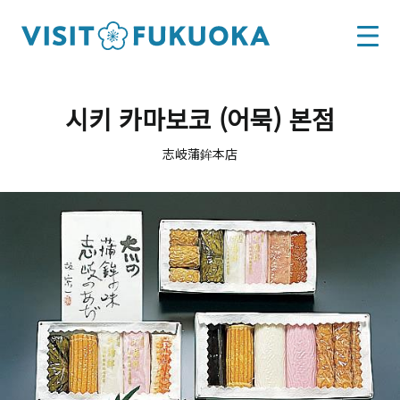
시키 카마보코 (어묵) 본점
志岐蒲鉾本店