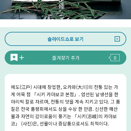
슬라이드쇼로 보기
즐겨찾기 추가
0
에도(江戶) 시대에 창업한, 오카와(大川)의 전통 있는 가
게 어묵 점 「시키 카마보코 본점」. 엄선된 날생선을 한
마리씩 칼로 자르며, 전통의 맛을 계속 지키고 있다. 그 품
질은 전국 품평회에서도 상을 수상 한 만큼. 신선한 해산
물과 자연의 감미로움이 풍기는 「시키(志岐)의 카마보
코」 (사진)은, 선물이나 증답품으로서도 최적이다.