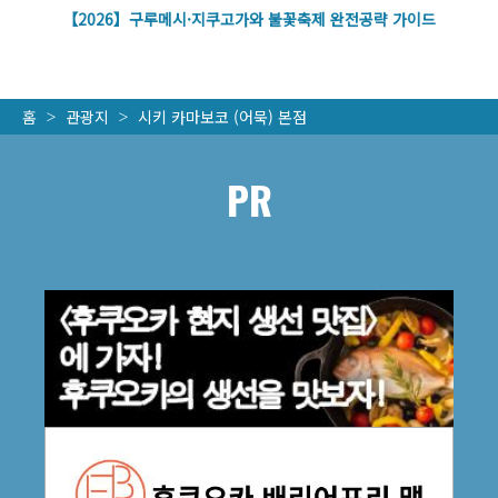
벽
【2026】구루메시·지쿠고가와 불꽃축제 완전공략 가이드
홈
관광지
시키 카마보코 (어묵) 본점
PR