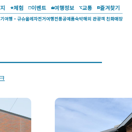
광지
체험
이벤트
여행정보
교통
즐겨찾기
걷기여행・규슈올레
자전거여행
전통공예품
숙박
해외 관광객 친화매장
크