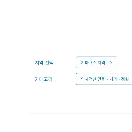
지역 선택
기타큐슈 지역
카테고리
역사적인 건물・거리・정원