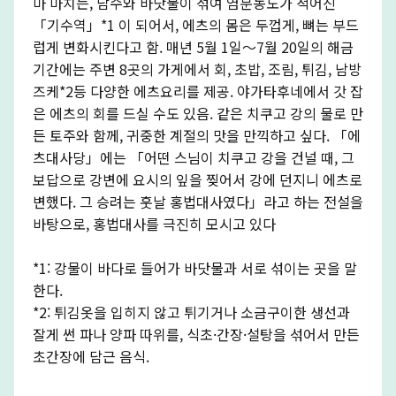
마 마치는, 담수와 바닷물이 섞여 염분농도가 적어진
「기수역」*1 이 되어서, 에츠의 몸은 두껍게, 뼈는 부드
럽게 변화시킨다고 함. 매년 5월 1일～7월 20일의 해금
기간에는 주변 8곳의 가게에서 회, 초밥, 조림, 튀김, 남방
즈케*2등 다양한 에츠요리를 제공. 야가타후네에서 갓 잡
은 에츠의 회를 드실 수도 있음. 같은 치쿠고 강의 물로 만
든 토주와 함께, 귀중한 계절의 맛을 만끽하고 싶다. 「에
츠대사당」에는 「어떤 스님이 치쿠고 강을 건널 때, 그
보답으로 강변에 요시의 잎을 찢어서 강에 던지니 에츠로
변했다. 그 승려는 훗날 홍법대사였다」라고 하는 전설을
바탕으로, 홍법대사를 극진히 모시고 있다
*1: 강물이 바다로 들어가 바닷물과 서로 섞이는 곳을 말
한다.
*2: 튀김옷을 입히지 않고 튀기거나 소금구이한 생선과
잘게 썬 파나 양파 따위를, 식초·간장·설탕을 섞어서 만든
초간장에 담근 음식.