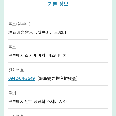
기본 정보
주소(일본어)
福岡県久留米市城島町、三潴町
주소
쿠루메시 조지마 마치, 미즈마마치
전화번호
0942-64-3649
（城島観光物産振興会）
문의
쿠루메시 남부 상공회 조지마 지소
FAX 번호