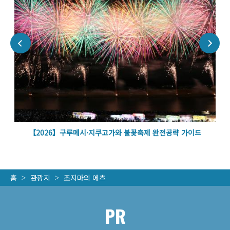
벽
【2026】구루메시·지쿠고가와 불꽃축제 완전공략 가이드
홈
관광지
조지마의 에츠
PR