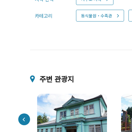
카테고리
동식물원・수족관
주변 관광지