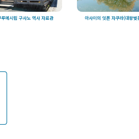
구루메시립 구사노 역사 자료관
아사이의 잇폰 자쿠라(대왕벚