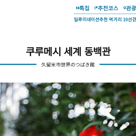
특집
추천코스
관
일루미네이션
추천 먹거리 10선
쿠루메시 세계 동백관
久留米市世界のつばき館