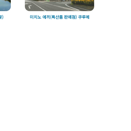
꽃)
미치노 에끼(특산품 판매점) 쿠루메
구