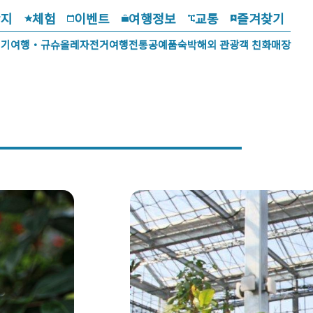
광지
체험
이벤트
여행정보
교통
즐겨찾기
걷기여행・규슈올레
자전거여행
전통공예품
숙박
해외 관광객 친화매장