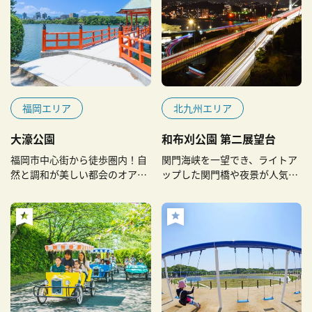
福岡エリア
北九州エリア
大濠公園
和布刈公園 第二展望台
福岡市中心街から徒歩圏内！自
関門海峡を一望でき、ライトア
然と調和が美しい都会のオアシ
ップした関門橋や夜景が人気の
ス
展望公園