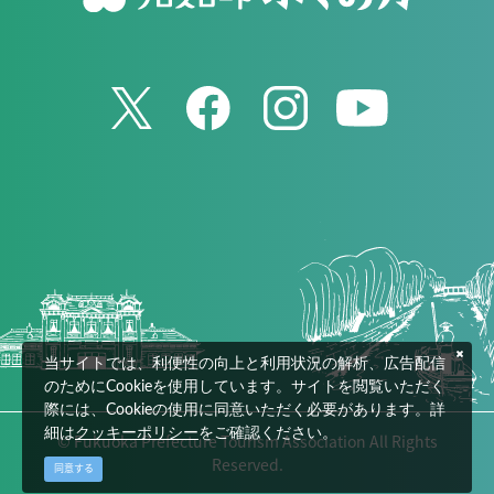
当サイトでは、利便性の向上と利用状況の解析、広告配信
のためにCookieを使用しています。サイトを閲覧いただく
際には、Cookieの使用に同意いただく必要があります。詳
細は
クッキーポリシー
をご確認ください。
© Fukuoka Prefecture Tourism Association All Rights
Reserved.
同意する