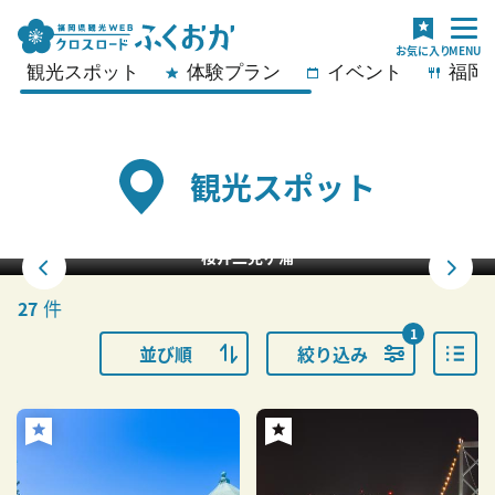
観光スポット
体験プラン
イベント
福岡
観光スポット
桜井二見ヶ浦
件
27
1
並び順
絞り込み