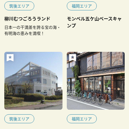
筑後エリア
福岡エリア
柳川むつごろうランド
モンベル五ケ山ベースキャ
ンプ
日本一の干満差を誇る宝の海・
有明海の恵みを満喫！
筑後エリア
福岡エリア