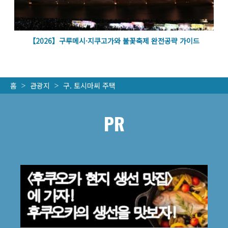
벽
【2026】구루메시·지쿠고가와 불꽃축제 완전공략 가이드
홈
관광지
구. 토시마씨 주택
PR