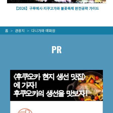
볼
【2026】구루메시·지쿠고가와 불꽃축제 완전공략 가이드
홈
관광지
다니가와 매화원
PR