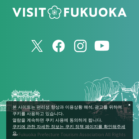
본 사이트는 편리성 향상과 이용상황 해석, 광고를 위하여
쿠키를 사용하고 있습니다.
열람을 계속하면 쿠키 사용에 동의하게 됩니다.
쿠키에 관한 자세한 정보는 쿠키 정책 페이지를 확인해주세
© Fukuoka Prefecture Tourism Association All Rights
요.