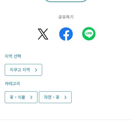
공유하기
지역 선택
지쿠고 지역
카테고리
꽃・식물
자연・꽃