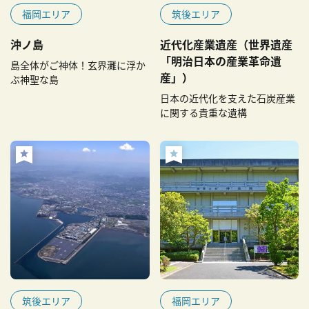
福岡エリア
筑後エリア
沖ノ島
近代化産業遺産（世界遺産
「明治日本の産業革命遺
島全体がご神体！玄界灘に浮か
産」）
ぶ神聖な島
日本の近代化を支えた石炭産業
に関する貴重な遺構
筑後エリア
福岡エリア