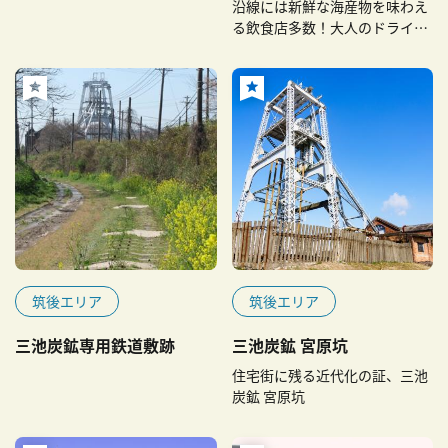
沿線には新鮮な海産物を味わえ
る飲食店多数！大人のドライブ
におすすめ！
筑後エリア
筑後エリア
三池炭鉱専用鉄道敷跡
三池炭鉱 宮原坑
住宅街に残る近代化の証、三池
炭鉱 宮原坑