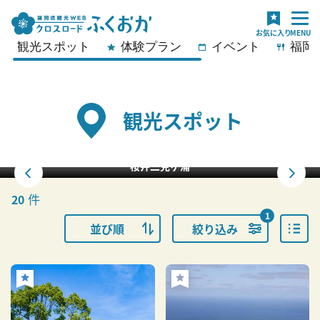
観光スポット
体験プラン
イベント
福岡
観光スポット
桜井二見ヶ浦
件
20
1
並び順
絞り込み