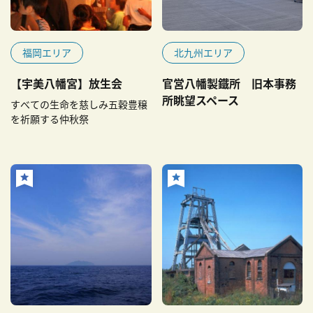
福岡エリア
北九州エリア
【宇美八幡宮】放生会
官営八幡製鐵所 旧本事務
所眺望スペース
すべての生命を慈しみ五穀豊穣
を祈願する仲秋祭