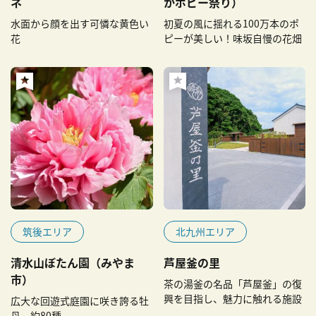
ネ
かポピー祭り）
水面から顔を出す可憐な黄色い
初夏の風に揺れる100万本のポ
花
ピーが美しい！味坂自慢の花畑
筑後エリア
北九州エリア
清水山ぼたん園（みやま
芦屋釜の里
市）
茶の湯釜の名品「芦屋釜」の復
興を目指し、魅力に触れる施設
広大な回遊式庭園に咲き誇る牡
丹、約80種