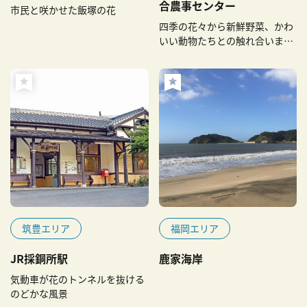
合農事センター
市民と咲かせた飯塚の花
四季の花々から新鮮野菜、かわ
いい動物たちとの触れ合いま
で！
筑豊エリア
福岡エリア
JR採銅所駅
鹿家海岸
気動車が花のトンネルを抜ける
のどかな風景