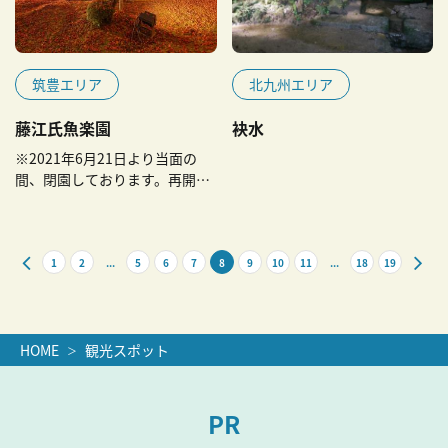
筑豊エリア
北九州エリア
藤江氏魚楽園
袂水
※2021年6月21日より当面の
間、閉園しております。再開は
未定です。
1
2
...
5
6
7
8
9
10
11
...
18
19
HOME
観光スポット
PR