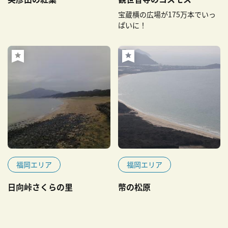
宝蔵横の広場が175万本でいっ
ぱいに！
福岡エリア
福岡エリア
日向峠さくらの里
幣の松原