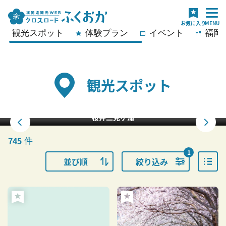
観光スポット
体験プラン
イベント
福岡
観光スポット
福ふくの里の「菜の花」
件
745
1
並び順
絞り込み