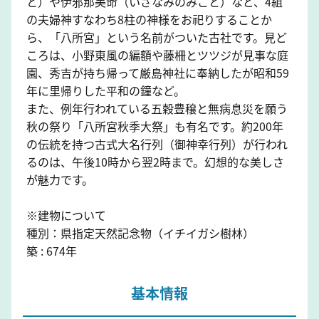
と）や伊邪那美命（いざなみのみこと）など、4組
の夫婦神すなわち8柱の神様をお祀りすることか
ら、「八所宮」という名前がついた古社です。見ど
ころは、小野東風の編額や藤柵とツツジが見事な庭
園、秀吉が持ち帰って厳島神社に奉納したが昭和59
年に里帰りした平和の鐘など。
また、例年行われている五穀豊穣と無病息災を願う
秋の祭り「八所宮秋季大祭」も有名です。約200年
の伝統を持つ古式大名行列（御神幸行列）が行われ
るのは、午後10時から翌2時まで。幻想的な美しさ
が魅力です。
※建物について
種別：県指定天然記念物（イチイガシ樹林）
築 : 674年
基本情報