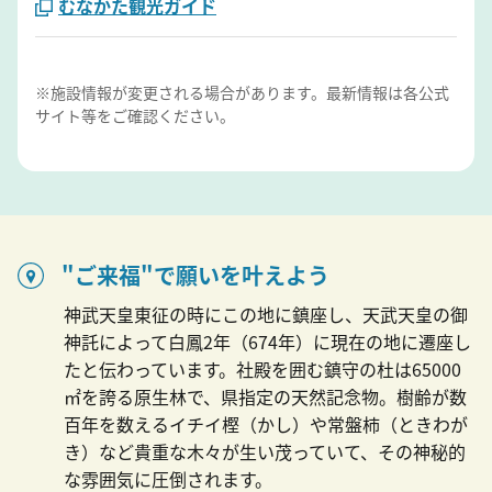
むなかた観光ガイド
※施設情報が変更される場合があります。最新情報は各公式
サイト等をご確認ください。
"ご来福"で願いを叶えよう
神武天皇東征の時にこの地に鎮座し、天武天皇の御
神託によって白鳳2年（674年）に現在の地に遷座し
たと伝わっています。社殿を囲む鎮守の杜は65000
㎡を誇る原生林で、県指定の天然記念物。樹齢が数
百年を数えるイチイ樫（かし）や常盤柿（ときわが
き）など貴重な木々が生い茂っていて、その神秘的
な雰囲気に圧倒されます。