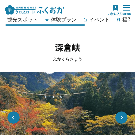
観光スポット
体験プラン
イベント
福岡
深倉峡
ふかくらきょう