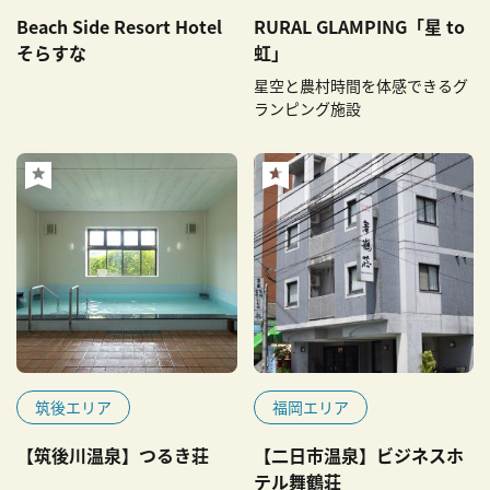
Beach Side Resort Hotel
RURAL GLAMPING「星 to
そらすな
虹」
星空と農村時間を体感できるグ
ランピング施設
筑後エリア
福岡エリア
【筑後川温泉】つるき荘
【二日市温泉】ビジネスホ
テル舞鶴荘