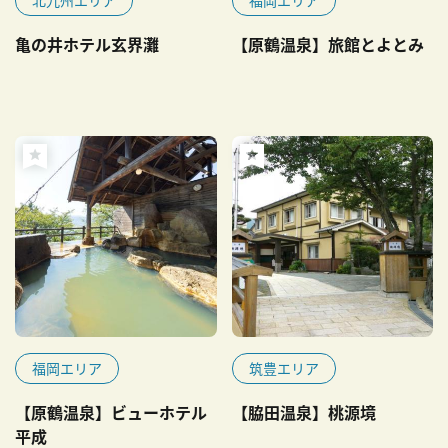
亀の井ホテル玄界灘
【原鶴温泉】旅館とよとみ
福岡エリア
筑豊エリア
【原鶴温泉】ビューホテル
【脇田温泉】桃源境
平成