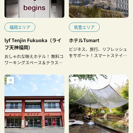
福岡エリア
筑豊エリア
lyf Tenjin Fukuoka（ライ
ホテルTsmart
フ天神福岡）
ビジネス、旅行、リフレッシュ
をサポート！スマートステイで
おしゃれな映えホテル！ 無料コ
特別なひとときを
ワーキングスペース＆テラス付
きラウンジ24時間OPEN