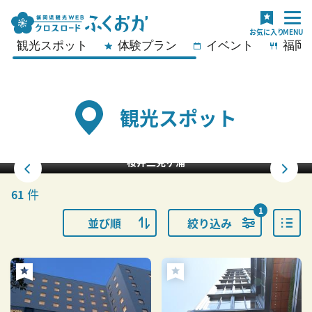
観光スポット
体験プラン
イベント
福岡
観光スポット
浦
福ふくの里の「
件
61
1
並び順
絞り込み