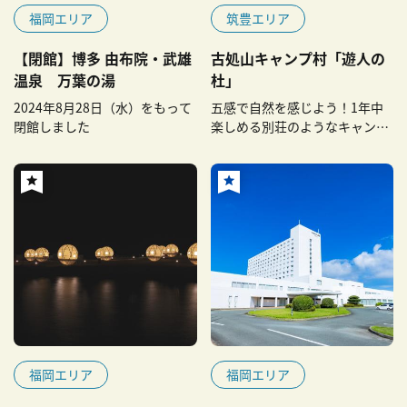
福岡エリア
筑豊エリア
【閉館】博多 由布院・武雄
古処山キャンプ村「遊人の
温泉 万葉の湯
杜」
2024年8月28日（水）をもって
五感で自然を感じよう！1年中
閉館しました
楽しめる別荘のようなキャンプ
場
福岡エリア
福岡エリア