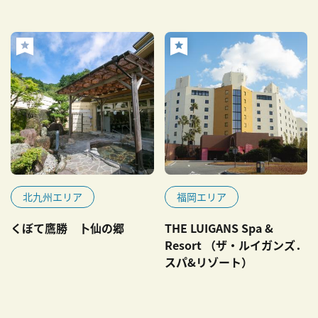
北九州エリア
福岡エリア
くぼて鷹勝 卜仙の郷
THE LUIGANS Spa &
Resort （ザ・ルイガンズ．
スパ&リゾート）