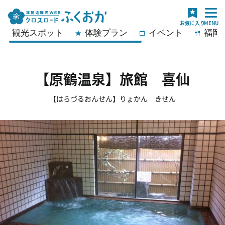
観光スポット
体験プラン
イベント
福岡
【原鶴温泉】旅館 喜仙
【はらづるおんせん】りょかん きせん