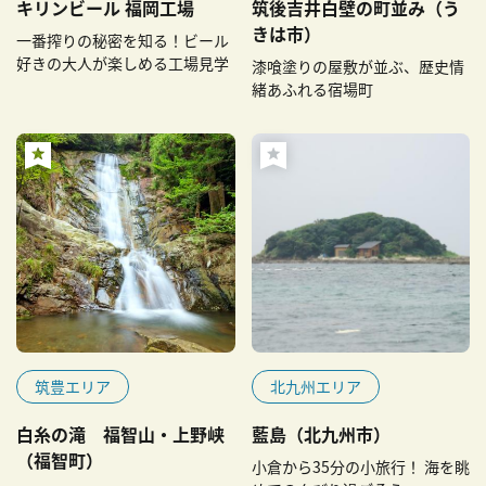
キリンビール 福岡工場
筑後吉井白壁の町並み（う
きは市）
一番搾りの秘密を知る！ビール
好きの大人が楽しめる工場見学
漆喰塗りの屋敷が並ぶ、歴史情
緒あふれる宿場町
筑豊エリア
北九州エリア
白糸の滝 福智山・上野峡
藍島（北九州市）
（福智町）
小倉から35分の小旅行！ 海を眺