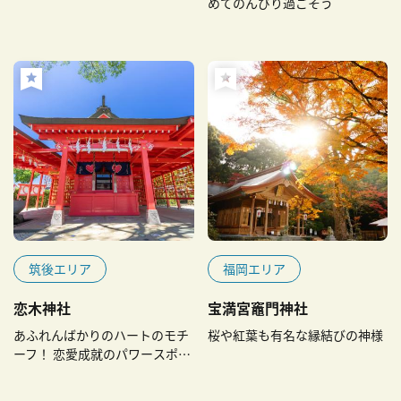
めてのんびり過ごそう
筑後エリア
福岡エリア
恋木神社
宝満宮竈門神社
あふれんばかりのハートのモチ
桜や紅葉も有名な縁結びの神様
ーフ！ 恋愛成就のパワースポッ
ト