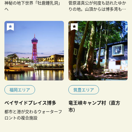
神秘の地下世界「牡鹿鍾乳洞」
菅原道真公が何度も訪れたゆか
へ
りの地。山頂からは博多湾も見
渡せる絶景が！
福岡エリア
筑豊エリア
ベイサイドプレイス博多
竜王峡キャンプ村（直方
市）
都市と港が交わるウォーターフ
ロントの複合施設