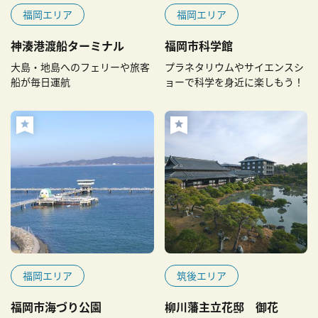
福岡エリア
福岡エリア
神湊港渡船ターミナル
福岡市科学館
大島・地島へのフェリーや旅客
プラネタリウムやサイエンスシ
船が毎日運航
ョーで科学を身近に楽しもう！
福岡エリア
筑後エリア
福岡市海づり公園
柳川藩主立花邸 御花