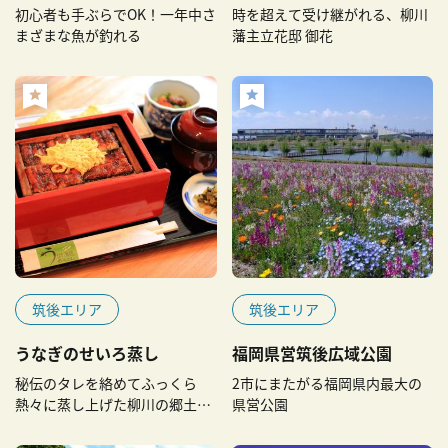
初心者も手ぶらでOK！一年中さ
時を超えて受け継がれる、柳川
まざまな魚が釣れる
藩主立花邸 御花
筑後エリア
筑後エリア
うなぎのせいろ蒸し
福岡県営筑後広域公園
秘伝のタレを絡めてふっくら
2市にまたがる福岡県内最大の
熱々に蒸し上げた柳川の郷土料
県営公園
理