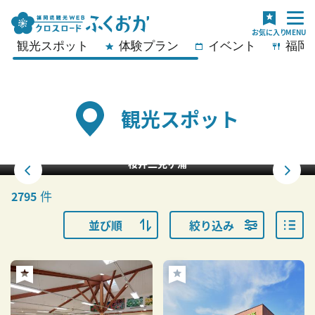
観光スポット
体験プラン
イベント
福岡
観光スポット
福ふくの里の「菜の花」
件
2795
並び順
絞り込み