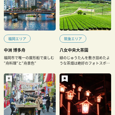
福岡エリア
筑後エリア
中洲 博多舟
八女中央大茶園
福岡市で唯一の屋形船で楽しむ
緑のじゅうたんを敷き詰めたよ
“舟料理”と“舟景色”
うな茶畑は絶好のフォトスポッ
ト