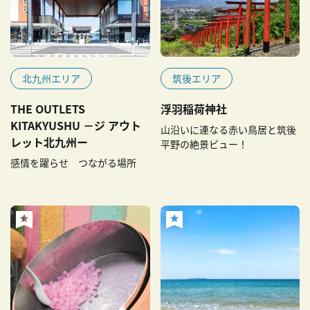
北九州エリア
筑後エリア
THE OUTLETS
浮羽稲荷神社
KITAKYUSHU －ジ アウト
山沿いに連なる赤い鳥居と筑後
レット北九州ー
平野の絶景ビュー！
感情を躍らせ つながる場所