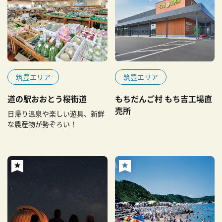
筑豊エリア
筑豊エリア
道の駅おおとう桜街道
もちだんご村 もち吉工場直
売所
日帰り温泉や楽しい遊具、新鮮
な農産物が勢ぞろい！