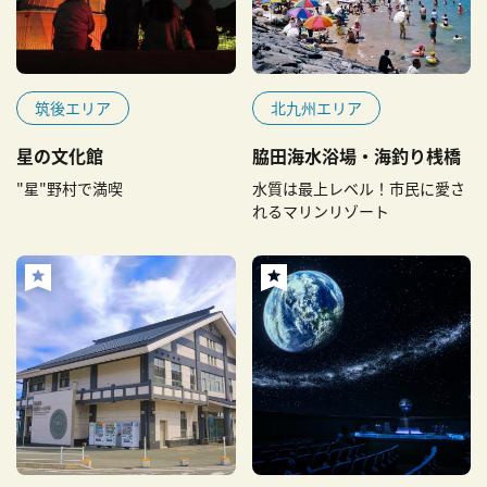
筑後エリア
北九州エリア
星の文化館
脇田海水浴場・海釣り桟橋
"星"野村で満喫
水質は最上レベル！市民に愛さ
れるマリンリゾート