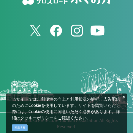
当サイトでは、利便性の向上と利用状況の解析、広告配信
のためにCookieを使用しています。サイトを閲覧いただく
際には、Cookieの使用に同意いただく必要があります。詳
細は
クッキーポリシー
をご確認ください。
© Fukuoka Prefecture Tourism Association All Rights
Reserved.
同意する