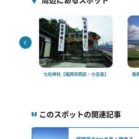
・姫島）
七社神社【福岡市西区・小呂島】
復
このスポットの関連記事
福岡県の8つの島！離島ス