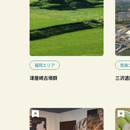
福岡エリア
筑後
津屋崎古墳群
三沢遺