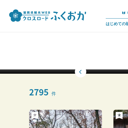
はじめての
桜井二見ヶ浦
2795
件