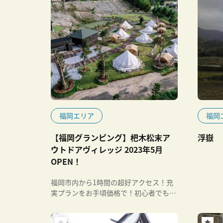
福岡エリア
福岡
【福岡グランピング】杷木松末ア
浮嶽
ウトドアヴィレッジ 2023年5月
OPEN！
福岡市内から1時間の超好アクセス！充
実プランをお手頃価格で！初心者でも安
心の満足体験！