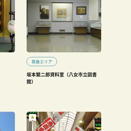
筑後エリア
坂本繁二郎資料室（八女市立図書
館）