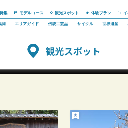
特集
モデルコース
観光スポット
体験プラン
イ
福岡
エリアガイド
伝統工芸品
サイクル
世界遺産
観光スポット
福ふく