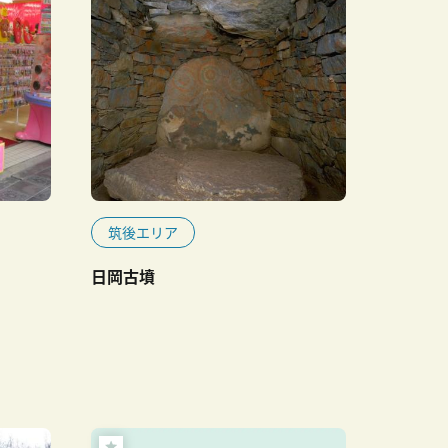
筑後エリア
日岡古墳