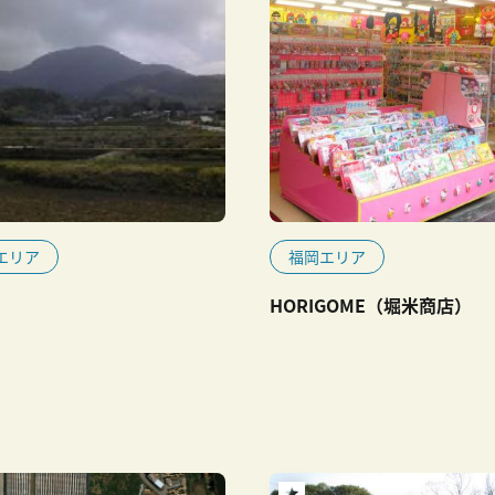
エリア
福岡エリア
HORIGOME（堀米商店）