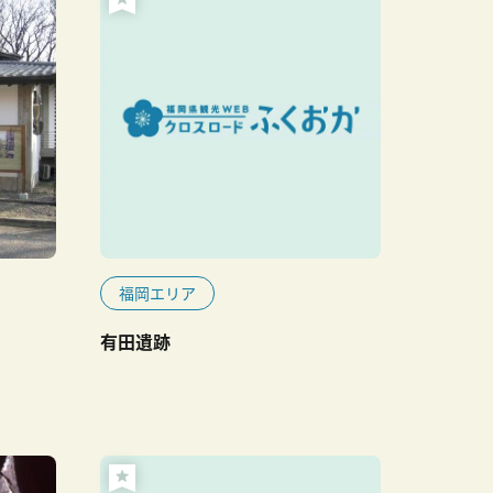
福岡エリア
有田遺跡