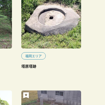
福岡エリア
塔原塔跡