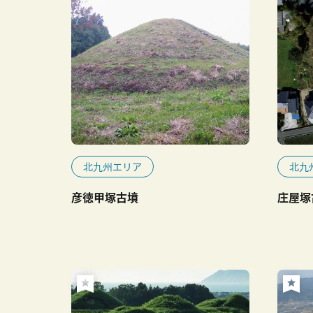
北九州エリア
北九
彦徳甲塚古墳
庄屋塚