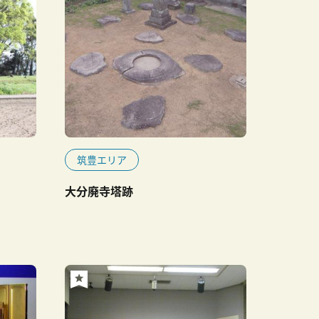
筑豊エリア
大分廃寺塔跡