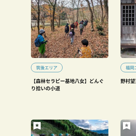
筑後エリア
福岡
【森林セラピー基地八女】どんぐ
野村望
り拾いの小道