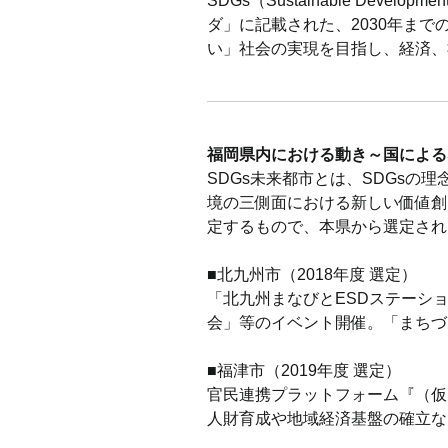
SDGs（Sustainable Dev
ダ」に記載された、2030年まで
い」社会の実現を目指し、経済、
福岡県内における動き～国による
SDGs未来都市とは、SDGs
境の三側面における新しい価値創
定するもので、本県から選定され
■北九州市（2018年度 選定）
「北九州まなびとESDステーシ
会」等のイベント開催。「まちづ
■福津市（2019年度 選定）
官民連携プラットフォーム『（仮
人財育成や地域経済基盤の確立など