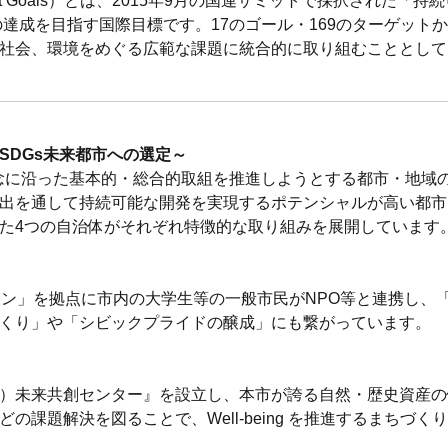
elopment Goals）とは、2015年9月の国連サミットで採択され
の達成を目指す国際目標です。17のゴール・169のターゲッ
社会、環境をめぐる広範な課題に統合的に取り組むこととして
SDGs未来都市への選定～
の理念に沿った基本的・総合的取組を推進しようとする都市・地域
出を通して持続可能な開発を実現するポテンシャルが高い都市
た4つの自治体がそれぞれ特徴的な取り組みを展開しています
ョン」を拠点に市内の大学生等の一般市民がNPO等と連携し、
くり」や「シビックプライドの醸成」にも繋がっています。
）未来共創センター』を設立し、本市が誇る自然・歴史資産の
の課題解決を図ることで、Well-being を推進するまちづく