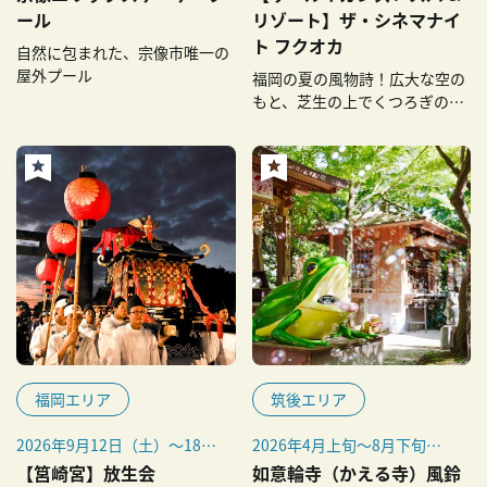
日（日）、7月18日（土）～
※打ち上げ花火：7月11日
ール
リゾート】ザ・シネマナイ
8月31日（月）
（土）～9月16日（水）／天
ト フクオカ
自然に包まれた、宗像市唯一の
候により中止の可能性あり。
屋外プール
福岡の夏の風物詩！広大な空の
※打ち上げ花火の後に映画を
もと、芝生の上でくつろぎの時
上映します。
間を
福岡エリア
筑後エリア
2026年9月12日（土）～18日
2026年4月上旬～8月下旬
（金）
（予定）
【筥崎宮】放生会
如意輪寺（かえる寺）風鈴