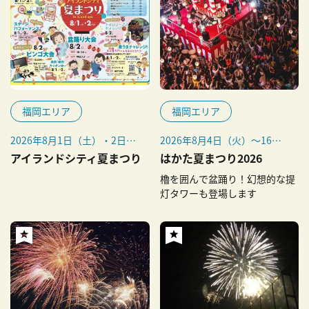
福岡エリア
福岡エリア
2026年8月1日（土）・2日
2026年8⽉4⽇（火）〜16⽇
（日）
（日）
アイランドシティ夏まつり
はかた夏まつり2026
櫓を囲んで盆踊り！幻想的な提
灯タワーも登場します