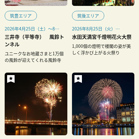
筑豊エリア
筑後エリア
2026年4月25日（土）～8月
2026年8月25日（火）
31日（月）
※毎年8月25日開催
三井寺（平等寺） 風鈴ト
水田天満宮千燈明花火大祭
※ライトアップは8月29日
※雨天時は8月26日（水）に
ンネル
1,000個の燈明で楼閣の姿が美
（土）・30日（日）19:00～
延期
しく浮かび上がる火祭り
ユニークなお地蔵さまと1万個
21:00
の風鈴が迎えてくれる風鈴寺