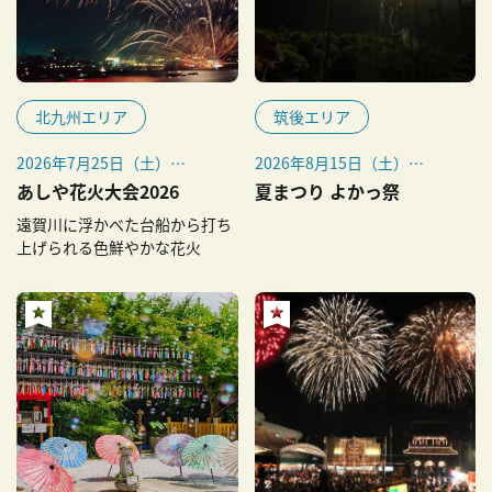
北九州エリア
筑後エリア
2026年7月25日（土）
2026年8月15日（土）
※少雨決行・雨天順延なし
※雨天、荒天の場合は16日
あしや花火大会2026
夏まつり よかっ祭
（日）に延期
遠賀川に浮かべた台船から打ち
上げられる色鮮やかな花火