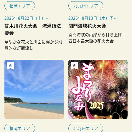
福岡エリア
北九州エリア
2026年8月22日（土）
2026年8月13日（木）予定
※少雨決行、荒天時は8月23
※毎年8月13日開催
甘木川花火大会 流灌頂法
関門海峡花火大会
日（日）に順延
要会
関門海峡の両岸から打ち上げ！
※8月23日（日）が荒天の場
西日本最大級の花火大会
華やかな花火と川面に浮かぶ幻
合は26日（水）に順延
想的な灯籠流し
福岡エリア
北九州エリア