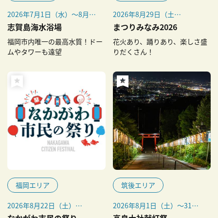
2026年7月1日（水）～8月31
2026年8月29日（土）
日（月）
※荒天中止
志賀島海水浴場
まつりみなみ2026
福岡市内唯一の最高水質！ドー
花火あり、踊りあり、楽しさ盛
ムやタワーも遠望
りだくさん！
福岡エリア
筑後エリア
2026年8月22日（土）
2026年8月1日（土）～31日
※雨天決行、荒天中止（順延
（月）
なかがわ市民の祭り
高良大社献灯祭