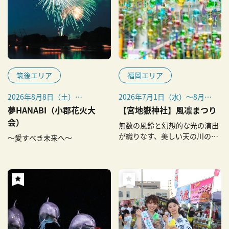
筑後エリア
福岡エリア
2026年8月8日（土）
2026年7月1日（水）～8月31
※雨天時は9日（日）または
日（月）
夢HANABI（小郡花火大
【宮地嶽神社】風凛まつり
11日（火）に順延
風凜夜市：開催期間中の毎週
会）
無数の風鈴と幻想的な光の演出
金～日曜開催
が織りなす、美しい天の川の再
～愛すべき未来へ～
※スケジュールは変更になる
現。
場合があります。