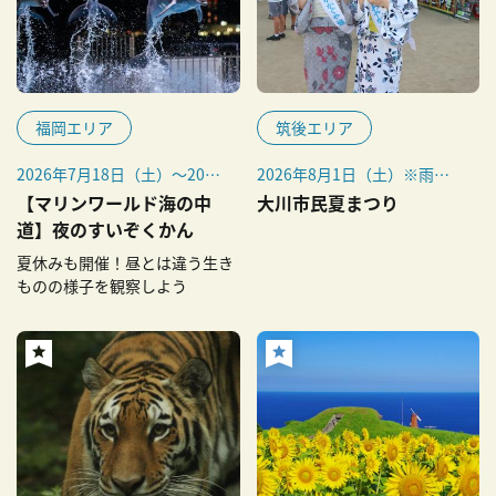
福岡エリア
筑後エリア
2026年7月18日（土）～20日
2026年8月1日（土）※雨天
（月・祝）、25日（土）・
中止
【マリンワールド海の中
大川市民夏まつり
26日（日）
道】夜のすいぞくかん
2026年8月1日（土）～23日
夏休みも開催！昼とは違う生き
（日）、29（土）・
ものの様子を観察しよう
30（日）
2026年9月5日（土）・6日
（日）、12（土）・
13（日）、19（土）～23日
（水・祝）
2026年5月2日（土）～5月6
日（水・振休）