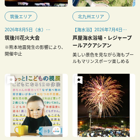
筑後エリア
北九州エリア
2026年8月5日（水）
【海水浴】2026年7月4日
※小雨決行。荒天時の予備日
（土）～8月16日（日）
筑後川花火大会
芦屋海水浴場・レジャープ
は8月7日（金）
【プール営業日】2026年7月
ールアクアシアン
※熊本地震発生の影響により、
9日（木）～8月30日（日）
開催中止
美しい景色を見ながら海もプー
ルもマリンスポーツ楽しめる