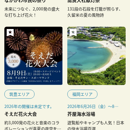
なし）
※毎年8月1日～31日
未来につなぐ、2,000発の盛大
131段の石段を灯籠が照らす、
な打ち上げ花火！
久留米の夏の風物詩
筑豊エリア
福岡エリア
2026年の開催は未定です。
2026年6月26日（金）～8月
下旬
そえだ花火大会
芥屋海水浴場
約3,000発の花火と音楽のコラ
遊覧船やキャンプも人気！日本
ボレーションが真夏の夜空を彩
の快水浴場百選