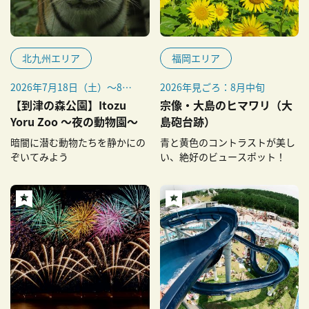
北九州エリア
福岡エリア
2026年7月18日（土）～8月
2026年見ごろ：8月中旬
31日（月）の土・日曜、祝
【到津の森公園】Itozu
宗像・大島のヒマワリ（大
日、8月13日（木）・14日
Yoru Zoo ～夜の動物園～
島砲台跡）
（金）（全18日間）
暗闇に潜む動物たちを静かにの
青と黄色のコントラストが美し
ぞいてみよう
い、絶好のビュースポット！