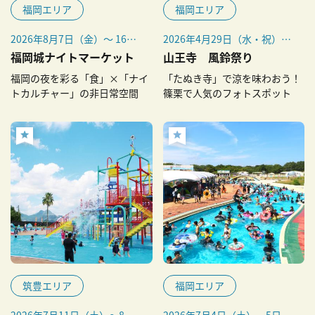
福岡エリア
福岡エリア
2026年8月7日（金）〜 16日
2026年4月29日（水・祝）～
（日）
10月4日（日）
福岡城ナイトマーケット
山王寺 風鈴祭り
福岡の夜を彩る「食」×「ナイ
「たぬき寺」で涼を味わおう！
トカルチャー」の非日常空間
篠栗で人気のフォトスポット
筑豊エリア
福岡エリア
2026年7月11日（土）～8月
2026年7月4日（土）・5日