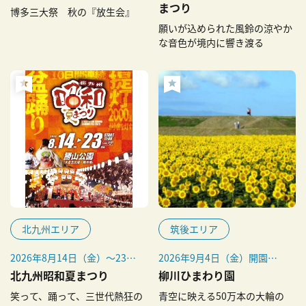
※毎年9月12日～18日
まつり
博多三大祭 秋の『放生会』
願いが込められた風鈴の涼やか
な音色が境内に響き渡る
北九州エリア
筑後エリア
2026年8月14日（金）～23日
2026年9月4日（金）開園予
（日）
定
北九州昭和夏まつり
柳川ひまわり園
笑って、踊って、三世代熱狂の
青空に映える50万本の大輪の