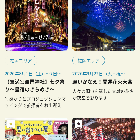
福岡エリア
福岡エリア
2026年8月1日（土）〜7日
2026年9月22日（火・祝）
（金）
※雨天中止（延期なし）
【宝満宮竈門神社】七夕祭
願いかなえ！開運花火大会
※毎年9月22日に開催
り～星宿のきらめき～
人々の願いを託した大輪の花火
が夜空を彩ります
竹あかりとプロジェクションマ
ッピングで参拝者をお出迎え