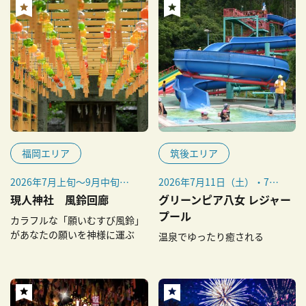
福岡エリア
筑後エリア
2026年7月上旬～9月中旬
2026年7月11日（土）・7月
（予定）
12日（日）、7月18日（土）
現人神社 風鈴回廊
グリーンピア八女 レジャー
～8月30日（日）
プール
カラフルな「願いむすび風鈴」
があなたの願いを神様に運ぶ
温泉でゆったり癒される