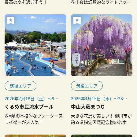
最高の夏を過ごそう！
花！夜は幻想的なライトアップ
も
筑後エリア
筑後エリア
2026年7月18日（土）～8月
2026年4月15日（水）～28日
23日（日）、8月29日
（火）
くるめ市民流水プール
中山大藤まつり
（土）・30日（日）
※開花状況によって期間が変
2種類の本格的なウォータース
大きな花房が美しい！ 柳川市が
※ 雷や大雨などの悪天候時
更になる場合があります。変
ライダーが大人気！
誇る県指定天然記念物の名木
は、お客様の安全確保のため
更になった場合は柳川市公式
にプールを一時閉鎖、途中閉
サイトでお知らせします。
場する場合があります。