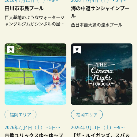
31日（月）
（日）／11日（土）・12日
田川市市民プール
海の中道サンシャインプー
（日）／7月18日（土）〜20
ル
巨大基地のようなウォータージ
日（月・祝）／7月22日
ャングルジムがシンボルの屋外
西日本最大級の流水プール
（水）～8月27日（木）／29
プール
日（土）・30日（日）／9月
5日（土）・6日（日）／12
日（土）・13日（日）／9月
19日（土）〜23日（水・
祝）
福岡エリア
福岡エリア
2026年7月4日（土）・5日
2026年7月11日（土）～9月
（日）、7月11日（土）・12
30日（水）の水・土曜
宗像ユリックスゆ～ゆ～プ
【ザ・ルイガンズ．スパ &