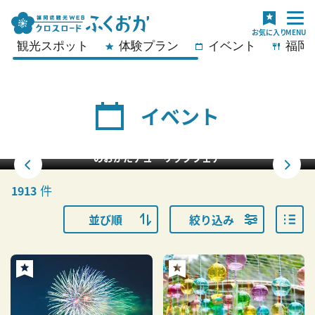
観光スポット
体験プラン
イベント
福岡
イベント
宮地嶽神社 菖蒲まつり
件
1913
並び順
絞り込み