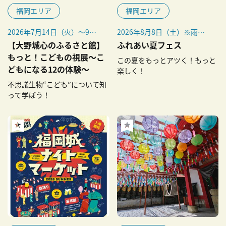
福岡エリア
福岡エリア
2026年7月14日（火）～9月
2026年8月8日（土）※雨天
23日（水・祝）
決行
【大野城心のふるさと館】
ふれあい夏フェス
※9月19日（土）～23日
もっと！こどもの視展～こ
この夏をもっとアツく！もっと
（水・祝）は混雑が予想され
どもになる12の体験～
楽しく！
るため、WEB予約による入場
不思議生物“こども”について知
制限を行います。
って学ぼう！