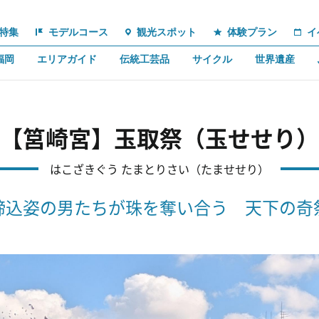
特集
モデルコース
観光スポット
体験プラン
イ
福岡
エリアガイド
伝統工芸品
サイクル
世界遺産
【筥崎宮】玉取祭（玉せせり）
はこざきぐう たまとりさい（たませせり）
締込姿の男たちが珠を奪い合う 天下の奇