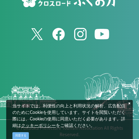
当サイトでは、利便性の向上と利用状況の解析、広告配信
のためにCookieを使用しています。サイトを閲覧いただく
際には、Cookieの使用に同意いただく必要があります。詳
細は
クッキーポリシー
をご確認ください。
© Fukuoka Prefecture Tourism Association All Rights
Reserved.
同意する