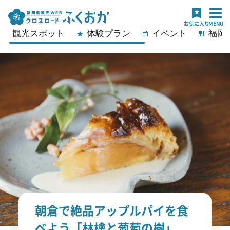
観光スポット
体験プラン
イベント
福岡
朝倉で絶品アップルパイを食
べよう「林檎と葡萄の樹」