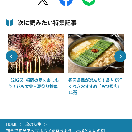
次に読みたい特集記事
大
【2026】福岡の夏を楽しも
福岡県民が選んだ！県内で行
の
う！花火大会・夏祭り特集
くべきおすすめ「もつ鍋店」
11選
HOME
旅の特集
朝倉で絶品アップルパイを食べよう「林檎と葡萄の樹」